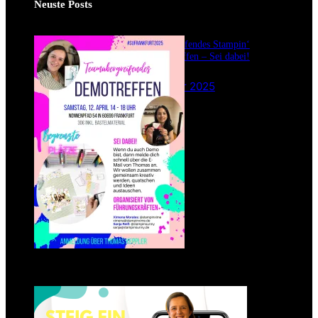
Neuste Posts
Teamübergreifendes Stampin‘
Up! Demotreffen – Sei dabei!
26. Februar 2025
Einsteigen 2025 im Team
Stampin‘ Sunny