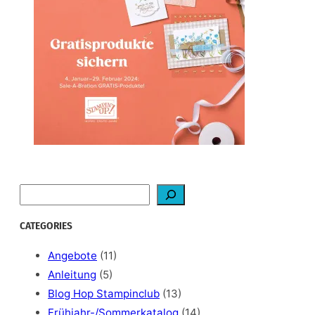
S
e
a
CATEGORIES
r
c
Angebote
(11)
h
Anleitung
(5)
Blog Hop Stampinclub
(13)
Frühjahr-/Sommerkatalog
(14)