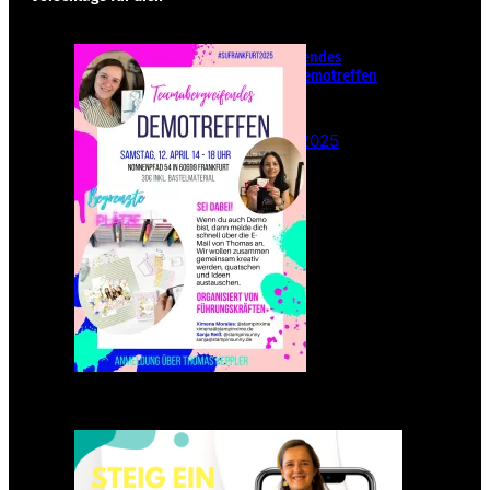
Teamübergreifendes
Stampin‘ Up! Demotreffen
– Sei dabei!
26. Februar 2025
Einsteigen 2025 im Team
Stampin‘ Sunny