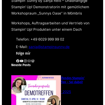
Stampin‘ Sunny by Sanja Reiß – Unabhängige
Stampin‘ Up! Demonstratorin mit gemütlichem
Workshopraum „Sunnys Oase“ in Mömbris
Workshops, Auftragsarbeiten und Vertrieb von
Stampin‘ Up! Produkten unter einem Dach
Telefon: +49 6029 999 99 02
E-Mail:
sanja@stampinsunny.de
Folge mir
Facebook
YouTube
Instagram
E-Mail
WordPress
Neuste Posts
Teamübergreifendes Stampin‘
Up! Demotreffen – Sei dabei!
26. Februar 2025