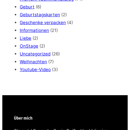
Geburt
(6)
Geburtstagskarten
(2)
Geschenke verpacken
(4)
Informationen
(21)
Liebe
(2)
OnStage
(2)
Uncategorized
(26)
Weihnachten
(7)
Youtube-Video
(3)
Über mich