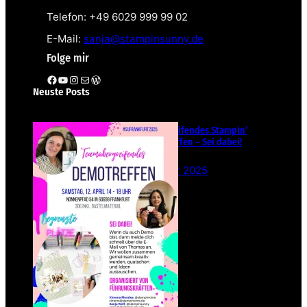
Telefon: +49 6029 999 99 02
E-Mail:
sanja@stampinsunny.de
Folge mir
Facebook
YouTube
Instagram
E-Mail
WordPress
Neuste Posts
Teamübergreifendes Stampin‘
Up! Demotreffen – Sei dabei!
26. Februar 2025