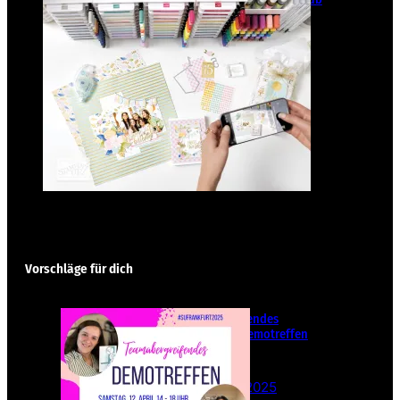
2025
21. Januar 2025
Vorschläge für dich
Teamübergreifendes
Stampin‘ Up! Demotreffen
– Sei dabei!
26. Februar 2025