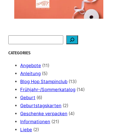
S
e
a
CATEGORIES
r
c
Angebote
(11)
h
Anleitung
(5)
Blog Hop Stampinclub
(13)
Frühjahr-/Sommerkatalog
(14)
Geburt
(6)
Geburtstagskarten
(2)
Geschenke verpacken
(4)
Informationen
(21)
Liebe
(2)