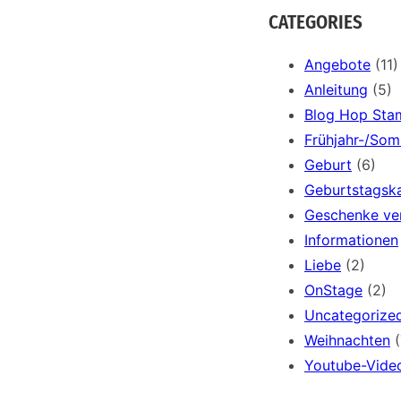
a
CATEGORIES
r
c
Angebote
(11)
h
Anleitung
(5)
Blog Hop Sta
Frühjahr-/So
Geburt
(6)
Geburtstagsk
Geschenke ve
Informationen
Liebe
(2)
OnStage
(2)
Uncategorize
Weihnachten
(
Youtube-Vide