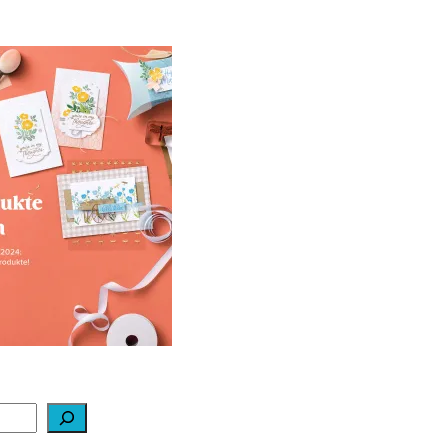
ale-a-bration 2024
ei Stampin‘ Up!
1. Februar 2024