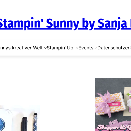
Stampin' Sunny by Sanja
nnys kreativer Welt
Stampin‘ Up!
Events
Datenschutzer