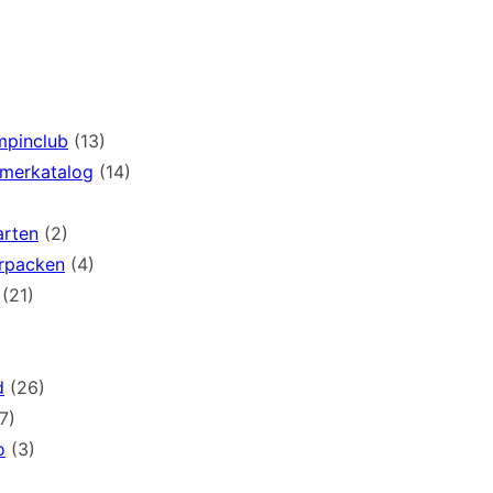
mpinclub
(13)
mmerkatalog
(14)
arten
(2)
rpacken
(4)
(21)
d
(26)
7)
o
(3)