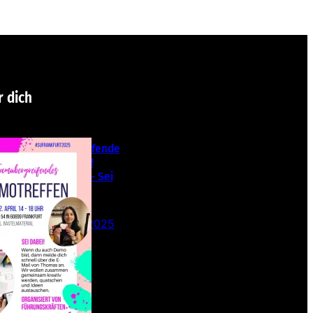
r dich
Teamübergreifende
s Stampin‘ Up!
Demotreffen – Sei
dabei!
26. Februar 2025