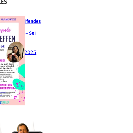
LES
Teamübergreifendes
tampin‘ Up!
emotreffen – Sei
abei!
26. Februar 2025
insteigen 2025 im
Team Stampin‘ Sunny