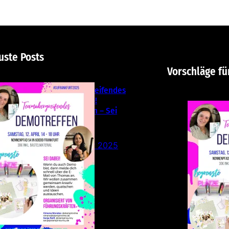
uste Posts
Vorschläge fü
Teamübergreifendes
Stampin‘ Up!
Demotreffen – Sei
dabei!
26. Februar 2025