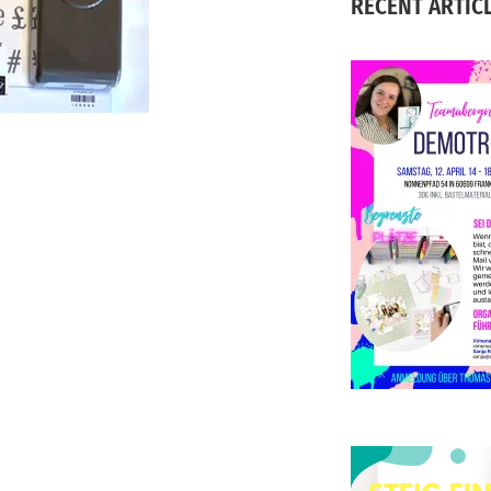
RECENT ARTIC
S
D
d
E