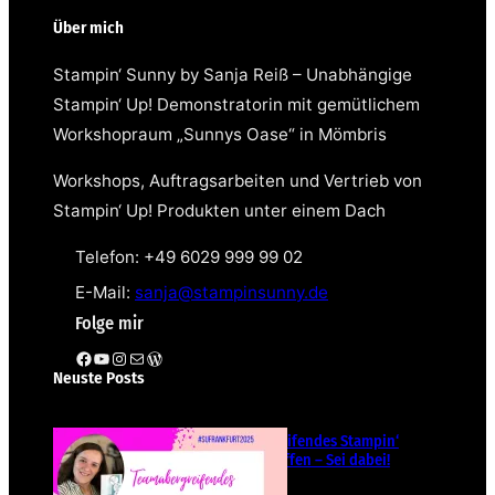
Über mich
Stampin‘ Sunny by Sanja Reiß – Unabhängige
Stampin‘ Up! Demonstratorin mit gemütlichem
Workshopraum „Sunnys Oase“ in Mömbris
Workshops, Auftragsarbeiten und Vertrieb von
Stampin‘ Up! Produkten unter einem Dach
Telefon: +49 6029 999 99 02
E-Mail:
sanja@stampinsunny.de
Folge mir
Facebook
YouTube
Instagram
E-Mail
WordPress
Neuste Posts
Teamübergreifendes Stampin‘
Up! Demotreffen – Sei dabei!