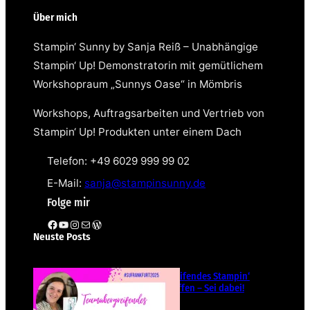
Über mich
Stampin‘ Sunny by Sanja Reiß – Unabhängige
Stampin‘ Up! Demonstratorin mit gemütlichem
Workshopraum „Sunnys Oase“ in Mömbris
Workshops, Auftragsarbeiten und Vertrieb von
Stampin‘ Up! Produkten unter einem Dach
Telefon: +49 6029 999 99 02
E-Mail:
sanja@stampinsunny.de
Folge mir
Facebook
YouTube
Instagram
E-Mail
WordPress
Neuste Posts
Teamübergreifendes Stampin‘
Up! Demotreffen – Sei dabei!