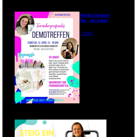
Teamübergreifendes Stampin‘
Up! Demotreffen – Sei dabei!
26. Februar 2025
Einsteigen 2025 im Team
Stampin‘ Sunny