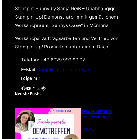
Stampin‘ Sunny by Sanja Reiß – Unabhängige
Stampin‘ Up! Demonstratorin mit gemütlichem
Workshopraum „Sunnys Oase“ in Mömbris
Workshops, Auftragsarbeiten und Vertrieb von
Stampin‘ Up! Produkten unter einem Dach
Telefon: +49 6029 999 99 02
E-Mail:
sanja@stampinsunny.de
Folge mir
Facebook
YouTube
Instagram
E-Mail
WordPress
Neuste Posts
Teamübergreifendes Stampin‘
Up! Demotreffen – Sei dabei!
26. Februar 2025