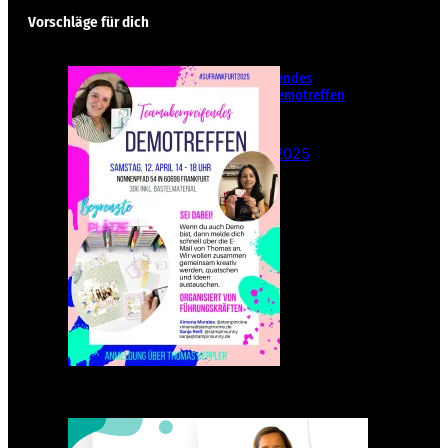
Vorschläge für dich
Teamübergreifendes
Stampin‘ Up! Demotreffen
– Sei dabei!
26. Februar 2025
Einsteigen 2025 im Team
Stampin‘ Sunny