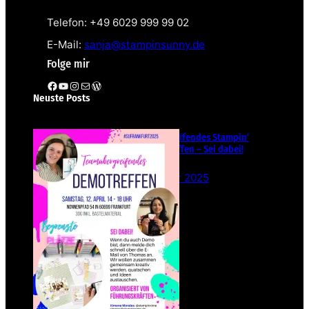
Telefon: +49 6029 999 99 02
E-Mail:
sanja@stampinsunny.de
Folge mir
Facebook
YouTube
Instagram
E-Mail
WordPress
Neuste Posts
Teamübergreifendes Stampin‘
Up! Demotreffen – Sei dabei!
26. Februar 2025