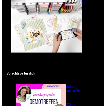
GANZ NEU: Scrapbooking Club
2025
21. Januar 2025
Vorschläge für dich
Teamübergreifendes
Stampin‘ Up! Demotreffen
– Sei dabei!
26. Februar 2025