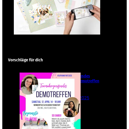
Vorschläge für dich
Teamübergreifendes
Stampin‘ Up! Demotreffen
– Sei dabei!
26. Februar 2025