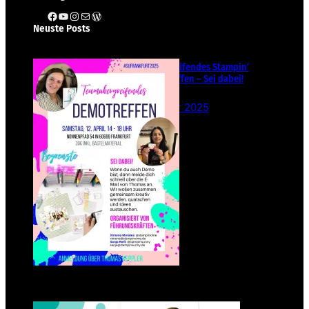
Facebook
YouTube
Instagram
E-Mail
WordPress
Neuste Posts
Teamübergreifendes Stampin‘
Up! Demotreffen – Sei dabei!
26. Februar 2025