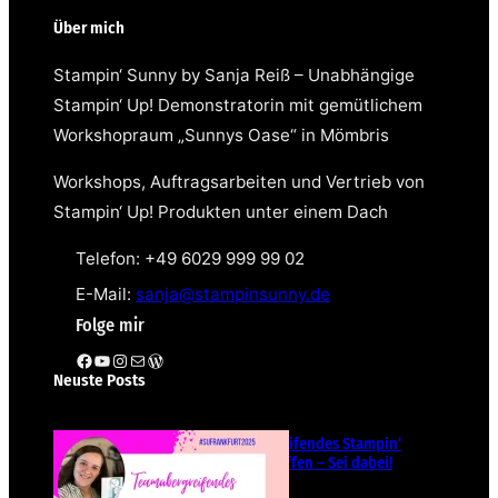
Über mich
Stampin‘ Sunny by Sanja Reiß – Unabhängige
Stampin‘ Up! Demonstratorin mit gemütlichem
Workshopraum „Sunnys Oase“ in Mömbris
Workshops, Auftragsarbeiten und Vertrieb von
Stampin‘ Up! Produkten unter einem Dach
Telefon: +49 6029 999 99 02
E-Mail:
sanja@stampinsunny.de
Folge mir
Facebook
YouTube
Instagram
E-Mail
WordPress
Neuste Posts
Teamübergreifendes Stampin‘
Up! Demotreffen – Sei dabei!