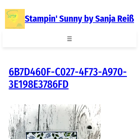
Zum
Inhalt
Stampin' Sunny by Sanja Reiß
springen
6B7D460F-C027-4F73-A970-
3E198E3786FD