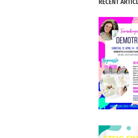
RECENT ARTIC
S
D
d
E