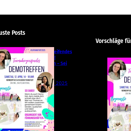
uste Posts
Vorschläge fü
Teamübergreifendes
Stampin‘ Up!
Demotreffen – Sei
dabei!
26. Februar 2025