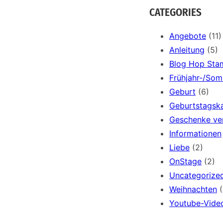
a
CATEGORIES
r
c
Angebote
(11)
h
Anleitung
(5)
Blog Hop Sta
Frühjahr-/So
Geburt
(6)
Geburtstagsk
Geschenke ve
Informationen
Liebe
(2)
OnStage
(2)
Uncategorize
Weihnachten
(
Youtube-Vide