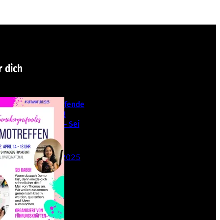
r dich
Teamübergreifende
s Stampin‘ Up!
Demotreffen – Sei
dabei!
26. Februar 2025