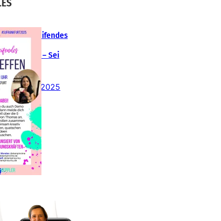
LES
Teamübergreifendes
tampin‘ Up!
emotreffen – Sei
abei!
26. Februar 2025
insteigen 2025 im
Team Stampin‘ Sunny