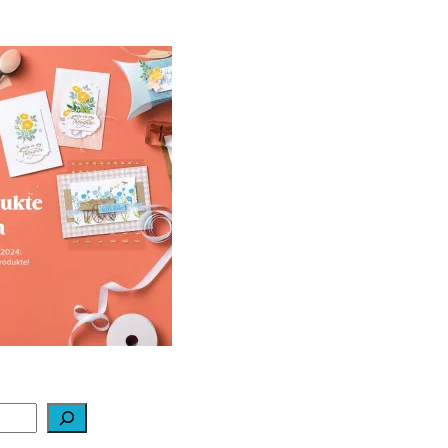
ale-a-bration 2024
ei Stampin‘ Up!
1. Februar 2024