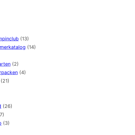
mpinclub
(13)
mmerkatalog
(14)
arten
(2)
rpacken
(4)
(21)
d
(26)
7)
o
(3)