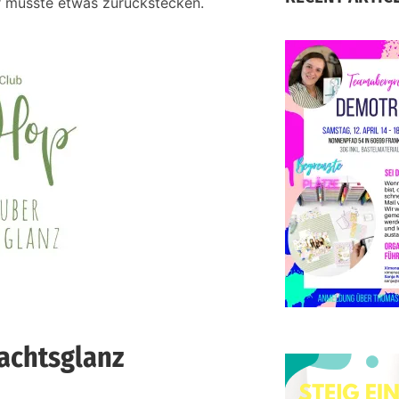
r musste etwas zurückstecken.
S
D
d
achtsglanz
E