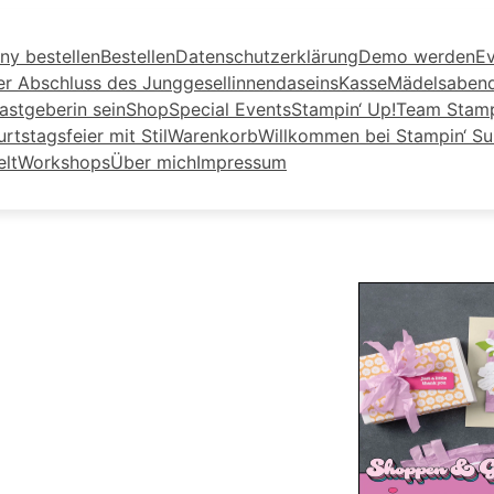
ny bestellen
Bestellen
Datenschutzerklärung
Demo werden
Ev
er Abschluss des Junggesellinnendaseins
Kasse
Mädelsaben
astgeberin sein
Shop
Special Events
Stampin‘ Up!
Team Stamp
tstagsfeier mit Stil
Warenkorb
Willkommen bei Stampin‘ S
elt
Workshops
Über mich
Impressum