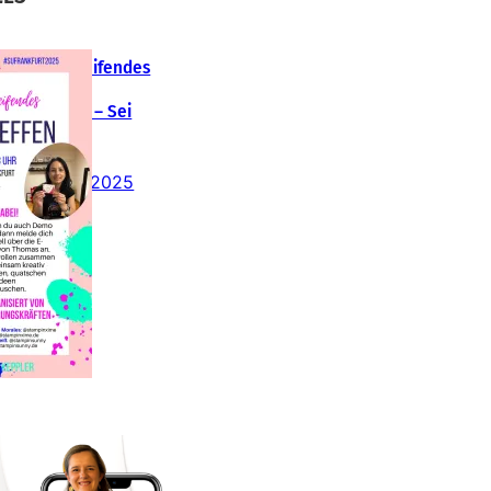
Teamübergreifendes
tampin‘ Up!
emotreffen – Sei
abei!
26. Februar 2025
insteigen 2025 im
Team Stampin‘ Sunny