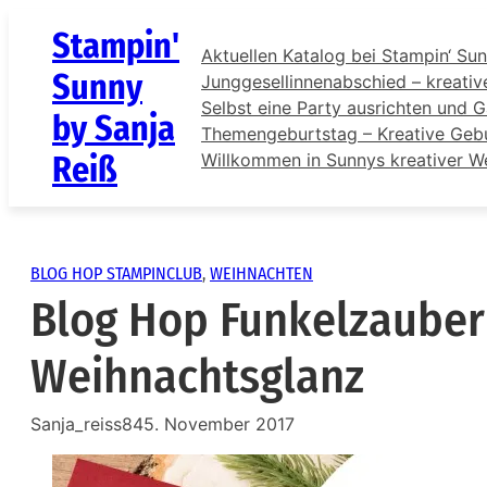
Zum
Stampin'
Inhalt
Aktuellen Katalog bei Stampin‘ Sun
springen
Sunny
Junggesellinnenabschied – kreativ
Selbst eine Party ausrichten und G
by Sanja
Themengeburtstag – Kreative Gebur
Reiß
Willkommen in Sunnys kreativer W
BLOG HOP STAMPINCLUB
, 
WEIHNACHTEN
Blog Hop Funkelzauber
Weihnachtsglanz
Sanja_reiss84
5. November 2017