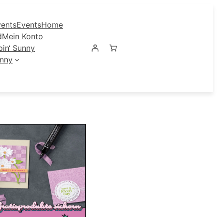
ents
Events
Home
d
Mein Konto
in‘ Sunny
unny