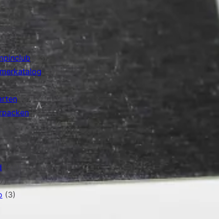
mpinclub
(13)
mmerkatalog
(14)
arten
(2)
rpacken
(4)
(21)
d
(26)
7)
o
(3)