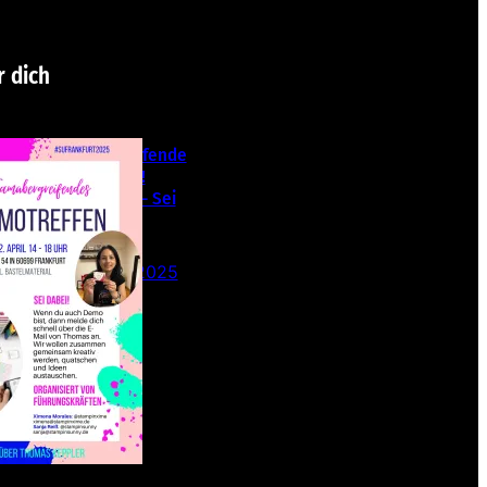
r dich
Teamübergreifende
s Stampin‘ Up!
Demotreffen – Sei
dabei!
26. Februar 2025