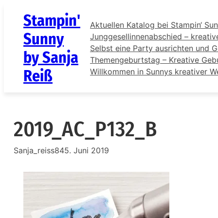
Zum
Stampin'
Inhalt
Aktuellen Katalog bei Stampin‘ Sun
springen
Sunny
Junggesellinnenabschied – kreativ
Selbst eine Party ausrichten und G
by Sanja
Themengeburtstag – Kreative Gebur
Reiß
Willkommen in Sunnys kreativer W
2019_AC_P132_B
Sanja_reiss84
5. Juni 2019