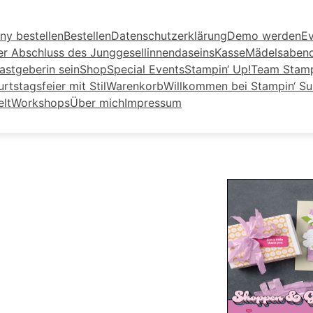
ny bestellen
Bestellen
Datenschutzerklärung
Demo werden
Ev
er Abschluss des Junggesellinnendaseins
Kasse
Mädelsaben
astgeberin sein
Shop
Special Events
Stampin‘ Up!
Team Stamp
tstagsfeier mit Stil
Warenkorb
Willkommen bei Stampin‘ S
elt
Workshops
Über mich
Impressum