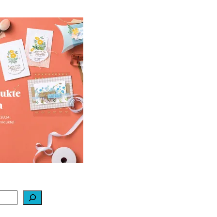
ale-a-bration 2024
ei Stampin‘ Up!
1. Februar 2024