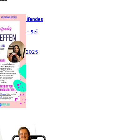
Teamübergreifendes
tampin‘ Up!
emotreffen – Sei
abei!
26. Februar 2025
insteigen 2025 im
Team Stampin‘ Sunny