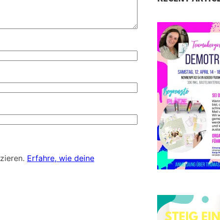
S
D
d
zieren.
Erfahre, wie deine
E