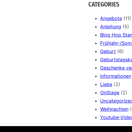
a
CATEGORIES
r
c
Angebote
(11)
h
Anleitung
(5)
Blog Hop Sta
Frühjahr-/So
Geburt
(6)
Geburtstagsk
Geschenke ve
Informationen
Liebe
(2)
OnStage
(2)
Uncategorize
Weihnachten
(
Youtube-Vide