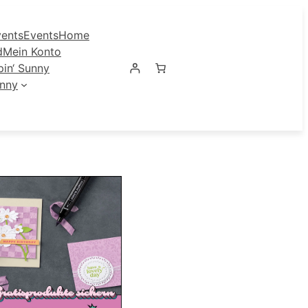
ents
Events
Home
d
Mein Konto
in‘ Sunny
unny