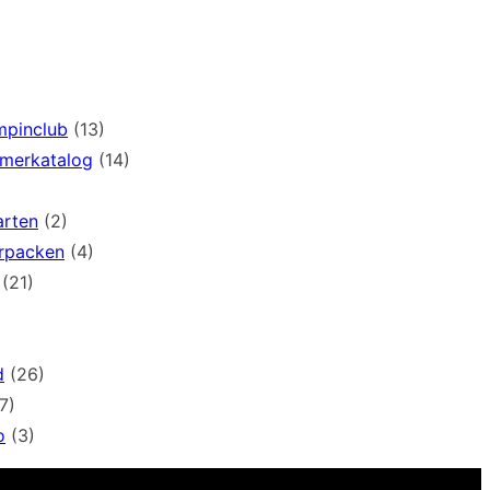
mpinclub
(13)
mmerkatalog
(14)
arten
(2)
rpacken
(4)
(21)
d
(26)
7)
o
(3)