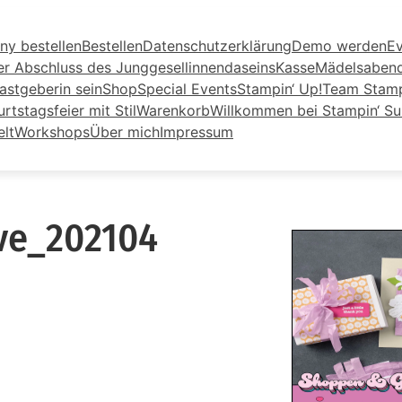
ny bestellen
Bestellen
Datenschutzerklärung
Demo werden
Ev
er Abschluss des Junggesellinnendaseins
Kasse
Mädelsaben
astgeberin sein
Shop
Special Events
Stampin‘ Up!
Team Stamp
tstagsfeier mit Stil
Warenkorb
Willkommen bei Stampin‘ S
elt
Workshops
Über mich
Impressum
ive_202104