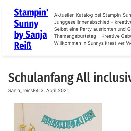
Zum
Stampin'
Inhalt
Aktuellen Katalog bei Stampin‘ Sun
springen
Sunny
Junggesellinnenabschied – kreativ
Selbst eine Party ausrichten und G
by Sanja
Themengeburtstag – Kreative Gebur
Reiß
Willkommen in Sunnys kreativer W
Schulanfang All inclus
Sanja_reiss84
13. April 2021