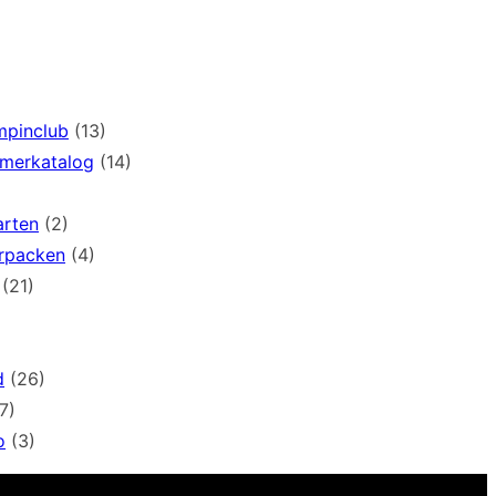
mpinclub
(13)
mmerkatalog
(14)
arten
(2)
rpacken
(4)
(21)
d
(26)
7)
o
(3)