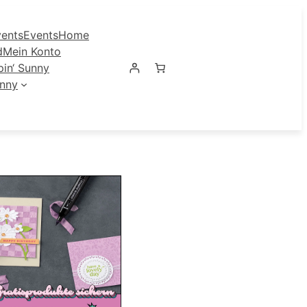
ents
Events
Home
d
Mein Konto
in‘ Sunny
unny