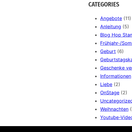
a
CATEGORIES
r
c
Angebote
(11)
h
Anleitung
(5)
Blog Hop Sta
Frühjahr-/So
Geburt
(6)
Geburtstagsk
Geschenke ve
Informationen
Liebe
(2)
OnStage
(2)
Uncategorize
Weihnachten
(
Youtube-Vide