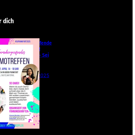
r dich
Teamübergreifende
s Stampin‘ Up!
Demotreffen – Sei
dabei!
26. Februar 2025