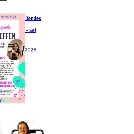
Teamübergreifendes
tampin‘ Up!
emotreffen – Sei
abei!
26. Februar 2025
insteigen 2025 im
Team Stampin‘ Sunny