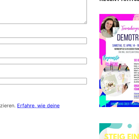
S
D
d
zieren.
Erfahre, wie deine
E