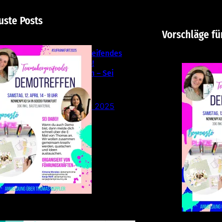
uste Posts
Vorschläge fü
Teamübergreifendes
Stampin‘ Up!
Demotreffen – Sei
dabei!
26. Februar 2025