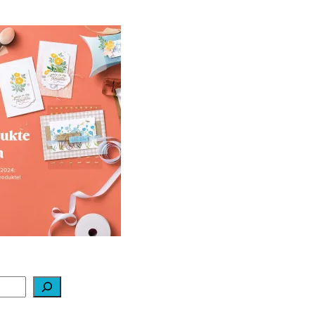
ale-a-bration 2024
ei Stampin‘ Up!
1. Februar 2024