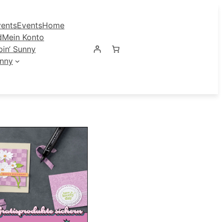
ents
Events
Home
d
Mein Konto
in‘ Sunny
unny