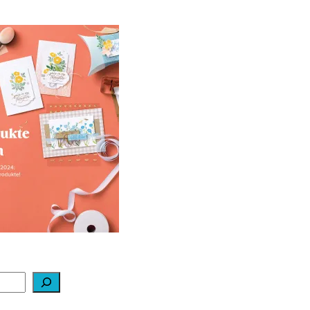
ale-a-bration 2024
ei Stampin‘ Up!
1. Februar 2024