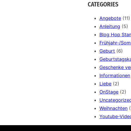
a
CATEGORIES
r
c
Angebote
(11)
h
Anleitung
(5)
Blog Hop Sta
Frühjahr-/So
Geburt
(6)
Geburtstagsk
Geschenke ve
Informationen
Liebe
(2)
OnStage
(2)
Uncategorize
Weihnachten
(
Youtube-Vide