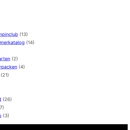
mpinclub
(13)
mmerkatalog
(14)
arten
(2)
rpacken
(4)
(21)
d
(26)
7)
o
(3)