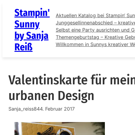
Zum
Stampin'
Inhalt
Aktuellen Katalog bei Stampin‘ Sun
springen
Sunny
Junggesellinnenabschied – kreativ
Selbst eine Party ausrichten und G
by Sanja
Themengeburtstag – Kreative Gebur
Reiß
Willkommen in Sunnys kreativer W
Valentinskarte für me
urbanen Design
Sanja_reiss84
4. Februar 2017