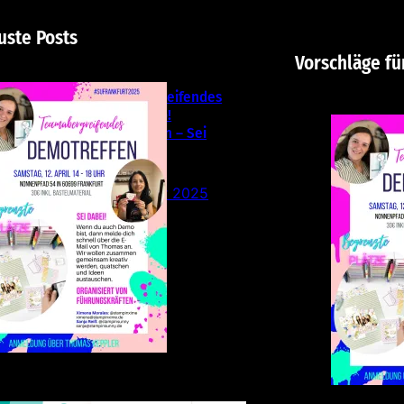
uste Posts
Vorschläge fü
Teamübergreifendes
Stampin‘ Up!
Demotreffen – Sei
dabei!
26. Februar 2025