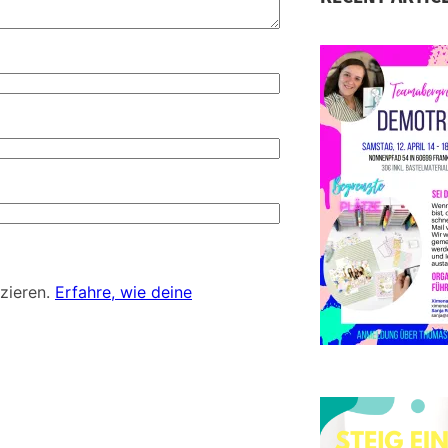
S
D
d
zieren.
Erfahre, wie deine
E