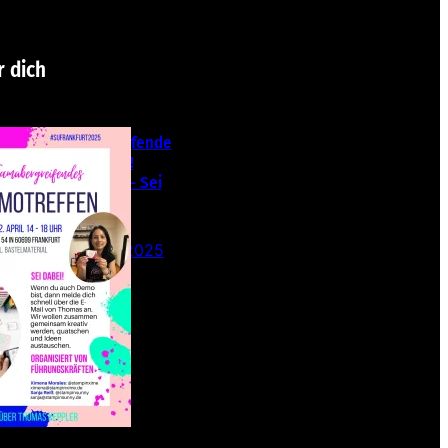
r dich
Teamübergreifende
s Stampin‘ Up!
Demotreffen – Sei
dabei!
26. Februar 2025