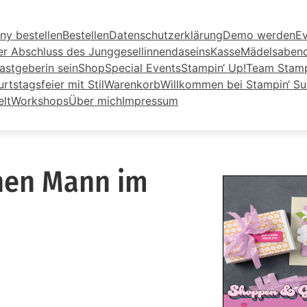
ny bestellen
Bestellen
Datenschutzerklärung
Demo werden
Ev
er Abschluss des Junggesellinnendaseins
Kasse
Mädelsaben
astgeberin sein
Shop
Special Events
Stampin‘ Up!
Team Stamp
tstagsfeier mit Stil
Warenkorb
Willkommen bei Stampin‘ S
elt
Workshops
Über mich
Impressum
inen Mann im