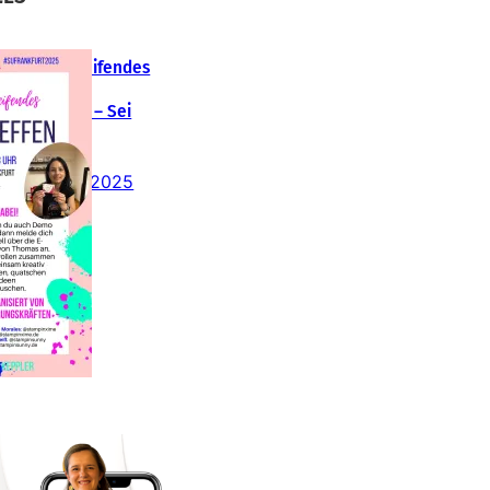
Teamübergreifendes
tampin‘ Up!
emotreffen – Sei
abei!
26. Februar 2025
insteigen 2025 im
Team Stampin‘ Sunny