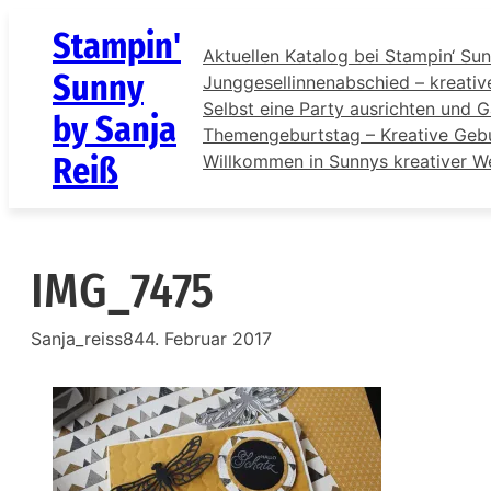
Zum
Stampin'
Inhalt
Aktuellen Katalog bei Stampin‘ Sun
springen
Sunny
Junggesellinnenabschied – kreativ
Selbst eine Party ausrichten und G
by Sanja
Themengeburtstag – Kreative Gebur
Reiß
Willkommen in Sunnys kreativer W
IMG_7475
Sanja_reiss84
4. Februar 2017