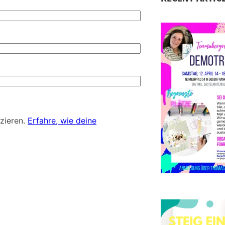
S
D
d
zieren.
Erfahre, wie deine
E