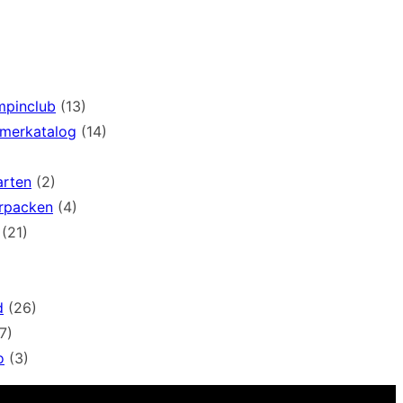
mpinclub
(13)
mmerkatalog
(14)
arten
(2)
rpacken
(4)
(21)
d
(26)
7)
o
(3)