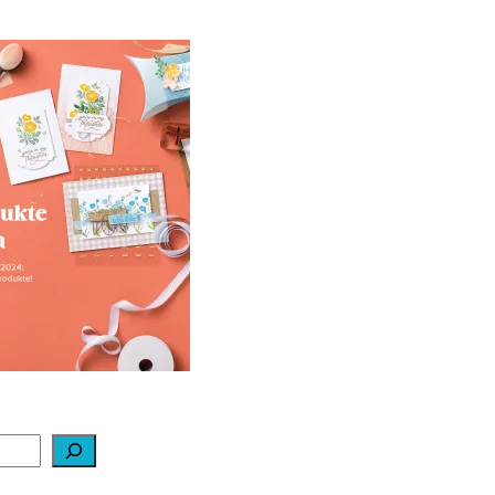
ale-a-bration 2024
ei Stampin‘ Up!
1. Februar 2024