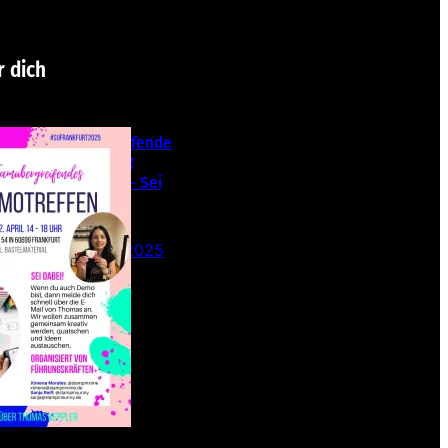
r dich
Teamübergreifende
s Stampin‘ Up!
Demotreffen – Sei
dabei!
26. Februar 2025