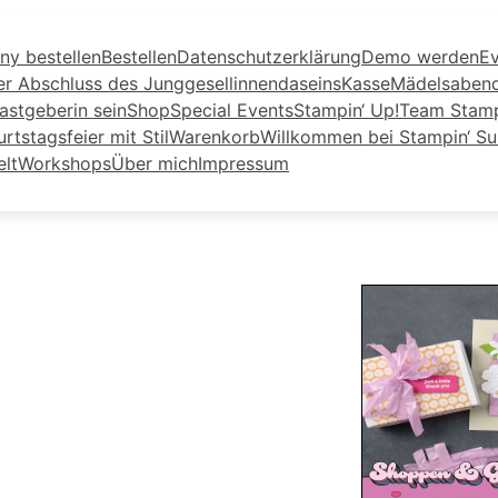
ny bestellen
Bestellen
Datenschutzerklärung
Demo werden
Ev
er Abschluss des Junggesellinnendaseins
Kasse
Mädelsaben
astgeberin sein
Shop
Special Events
Stampin‘ Up!
Team Stamp
tstagsfeier mit Stil
Warenkorb
Willkommen bei Stampin‘ S
elt
Workshops
Über mich
Impressum