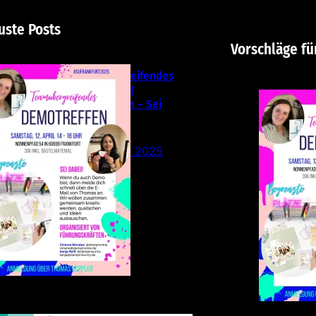
uste Posts
Vorschläge fü
Teamübergreifendes
Stampin‘ Up!
Demotreffen – Sei
dabei!
26. Februar 2025