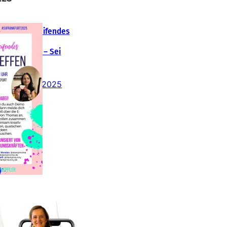
Teamübergreifendes
tampin‘ Up!
emotreffen – Sei
abei!
26. Februar 2025
insteigen 2025 im
Team Stampin‘ Sunny