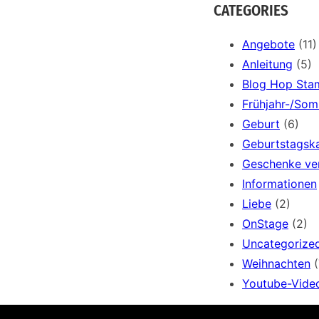
a
CATEGORIES
r
c
Angebote
(11)
h
Anleitung
(5)
Blog Hop Sta
Frühjahr-/So
Geburt
(6)
Geburtstagsk
Geschenke ve
Informationen
Liebe
(2)
OnStage
(2)
Uncategorize
Weihnachten
(
Youtube-Vide