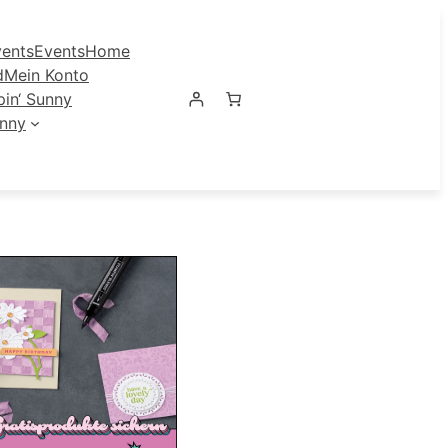
ents
Events
Home
d
Mein Konto
in‘ Sunny
unny