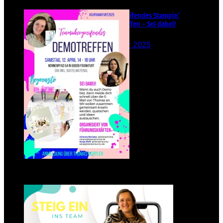
Teamübergreifendes Stampin‘
Up! Demotreffen – Sei dabei!
26. Februar 2025
Einsteigen 2025 im Team
Stampin‘ Sunny
23. Januar 2025