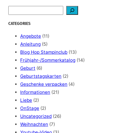
S
e
a
CATEGORIES
r
c
Angebote
(11)
h
Anleitung
(5)
Blog Hop Stampinclub
(13)
Frühjahr-/Sommerkatalog
(14)
Geburt
(6)
Geburtstagskarten
(2)
Geschenke verpacken
(4)
Informationen
(21)
Liebe
(2)
OnStage
(2)
Uncategorized
(26)
Weihnachten
(7)
Youtube-Video
(3)