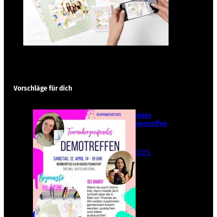
Vorschläge für dich
Teamübergreifendes
Stampin‘ Up! Demotreffen
– Sei dabei!
26. Februar 2025