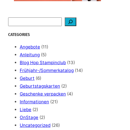
S
e
a
CATEGORIES
r
c
Angebote
(11)
h
Anleitung
(5)
Blog Hop Stampinclub
(13)
Frühjahr-/Sommerkatalog
(14)
Geburt
(6)
Geburtstagskarten
(2)
Geschenke verpacken
(4)
Informationen
(21)
Liebe
(2)
OnStage
(2)
Uncategorized
(26)