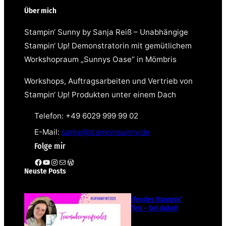
Über mich
Stampin‘ Sunny by Sanja Reiß – Unabhängige
Stampin‘ Up! Demonstratorin mit gemütlichem
Workshopraum „Sunnys Oase“ in Mömbris
Workshops, Auftragsarbeiten und Vertrieb von
Stampin‘ Up! Produkten unter einem Dach
Telefon: +49 6029 999 99 02
E-Mail:
sanja@stampinsunny.de
Folge mir
Facebook
YouTube
Instagram
E-Mail
WordPress
Neuste Posts
Teamübergreifendes Stampin‘
Up! Demotreffen – Sei dabei!