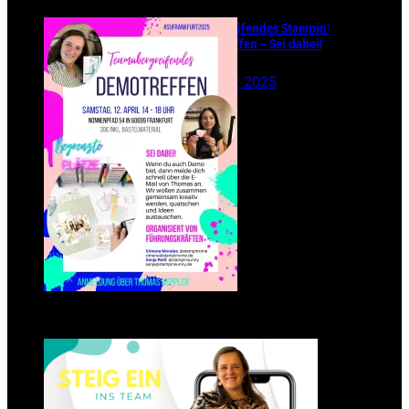
Teamübergreifendes Stampin‘
Up! Demotreffen – Sei dabei!
26. Februar 2025
Einsteigen 2025 im Team
Stampin‘ Sunny
23. Januar 2025