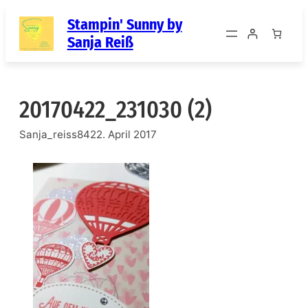
Zum
Stampin' Sunny by
Inhalt
Sanja Reiß
springen
20170422_231030 (2)
Sanja_reiss84
22. April 2017