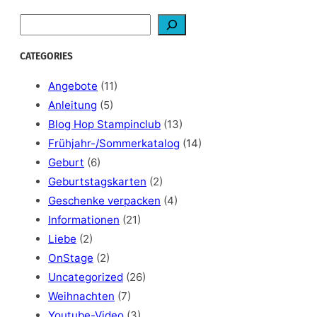
S
e
a
CATEGORIES
r
c
Angebote
(11)
h
Anleitung
(5)
Blog Hop Stampinclub
(13)
Frühjahr-/Sommerkatalog
(14)
Geburt
(6)
Geburtstagskarten
(2)
Geschenke verpacken
(4)
Informationen
(21)
Liebe
(2)
OnStage
(2)
Uncategorized
(26)
Weihnachten
(7)
Youtube-Video
(3)