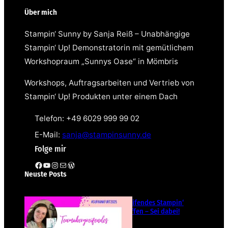
Über mich
Stampin‘ Sunny by Sanja Reiß – Unabhängige
Stampin‘ Up! Demonstratorin mit gemütlichem
Workshopraum „Sunnys Oase“ in Mömbris
Workshops, Auftragsarbeiten und Vertrieb von
Stampin‘ Up! Produkten unter einem Dach
Telefon: +49 6029 999 99 02
E-Mail:
sanja@stampinsunny.de
Folge mir
Facebook
YouTube
Instagram
E-Mail
WordPress
Neuste Posts
Teamübergreifendes Stampin‘
Up! Demotreffen – Sei dabei!