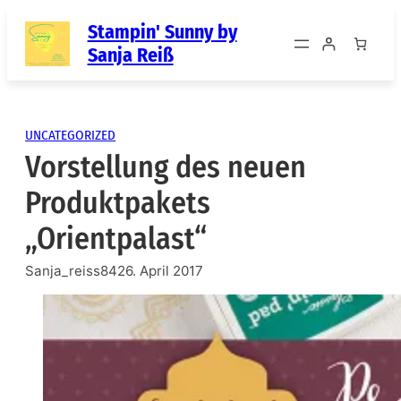
Zum
Stampin' Sunny by
Inhalt
Sanja Reiß
springen
UNCATEGORIZED
Vorstellung des neuen
Produktpakets
„Orientpalast“
Sanja_reiss84
26. April 2017