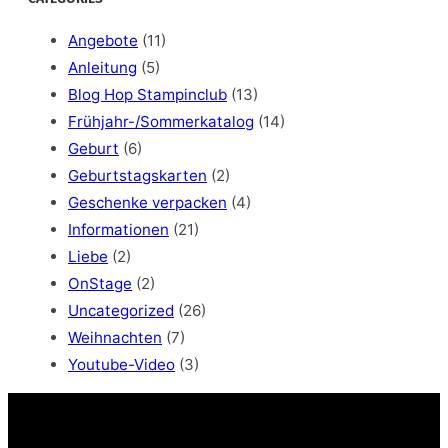
r
c
Angebote
(11)
h
Anleitung
(5)
Blog Hop Stampinclub
(13)
Frühjahr-/Sommerkatalog
(14)
Geburt
(6)
Geburtstagskarten
(2)
Geschenke verpacken
(4)
Informationen
(21)
Liebe
(2)
OnStage
(2)
Uncategorized
(26)
Weihnachten
(7)
Youtube-Video
(3)