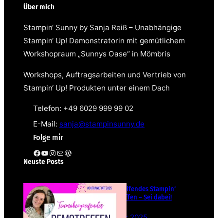
Über mich
Stampin‘ Sunny by Sanja Reiß – Unabhängige
Stampin‘ Up! Demonstratorin mit gemütlichem
Workshopraum „Sunnys Oase“ in Mömbris
Workshops, Auftragsarbeiten und Vertrieb von
Stampin‘ Up! Produkten unter einem Dach
Telefon: +49 6029 999 99 02
E-Mail:
sanja@stampinsunny.de
Folge mir
Facebook
YouTube
Instagram
E-Mail
WordPress
Neuste Posts
Teamübergreifendes Stampin‘
Up! Demotreffen – Sei dabei!
26. Februar 2025