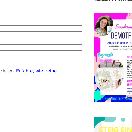
S
D
d
zieren.
Erfahre, wie deine
E