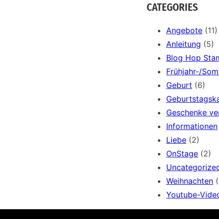
a
CATEGORIES
r
c
Angebote
(11)
h
Anleitung
(5)
Blog Hop Sta
Frühjahr-/So
Geburt
(6)
Geburtstagsk
Geschenke ve
Informationen
Liebe
(2)
OnStage
(2)
Uncategorize
Weihnachten
(
Youtube-Vide