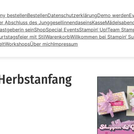
ny bestellen
Bestellen
Datenschutzerklärung
Demo werden
Ev
er Abschluss des Junggesellinnendaseins
Kasse
Mädelsaben
astgeberin sein
Shop
Special Events
Stampin‘ Up!
Team Stamp
tstagsfeier mit Stil
Warenkorb
Willkommen bei Stampin‘ S
elt
Workshops
Über mich
Impressum
Herbstanfang