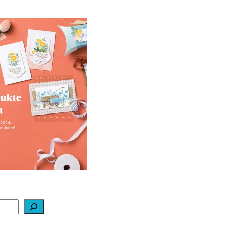
ale-a-bration 2024
ei Stampin‘ Up!
1. Februar 2024