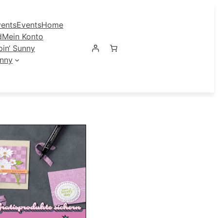
ents
Events
Home
d
Mein Konto
in‘ Sunny
unny