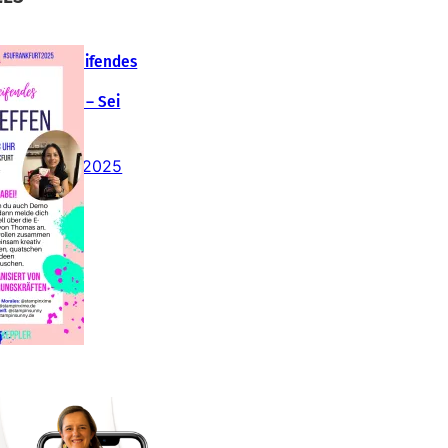
Teamübergreifendes
tampin‘ Up!
emotreffen – Sei
abei!
26. Februar 2025
insteigen 2025 im
Team Stampin‘ Sunny