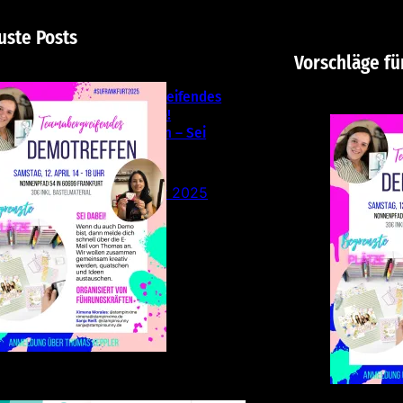
uste Posts
Vorschläge fü
Teamübergreifendes
Stampin‘ Up!
Demotreffen – Sei
dabei!
26. Februar 2025