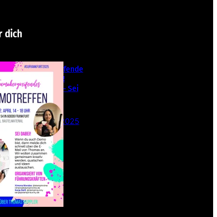
r dich
Teamübergreifende
s Stampin‘ Up!
Demotreffen – Sei
dabei!
26. Februar 2025