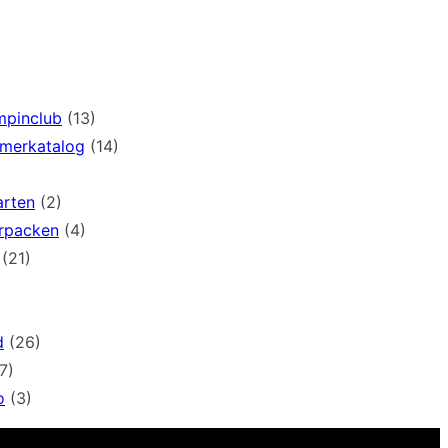
mpinclub
(13)
mmerkatalog
(14)
arten
(2)
rpacken
(4)
(21)
d
(26)
7)
o
(3)