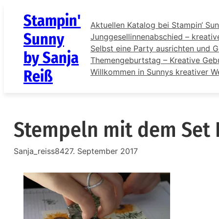
Zum
Stampin'
Inhalt
Aktuellen Katalog bei Stampin‘ Sun
springen
Sunny
Junggesellinnenabschied – kreativ
Selbst eine Party ausrichten und G
by Sanja
Themengeburtstag – Kreative Gebur
Reiß
Willkommen in Sunnys kreativer W
Stempeln mit dem Set 
Sanja_reiss84
27. September 2017