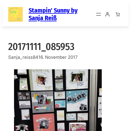
Zum
Stampin' Sunny by
Inhalt
Sanja Reiß
springen
20171111_085953
Sanja_reiss84
16. November 2017