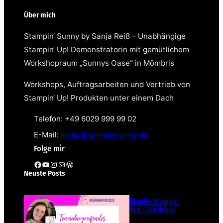
Über mich
Stampin‘ Sunny by Sanja Reiß – Unabhängige
Stampin‘ Up! Demonstratorin mit gemütlichem
Workshopraum „Sunnys Oase“ in Mömbris
Workshops, Auftragsarbeiten und Vertrieb von
Stampin‘ Up! Produkten unter einem Dach
Telefon: +49 6029 999 99 02
E-Mail:
sanja@stampinsunny.de
Folge mir
Facebook
YouTube
Instagram
E-Mail
WordPress
Neuste Posts
Teamübergreifendes Stampin‘
Up! Demotreffen – Sei dabei!