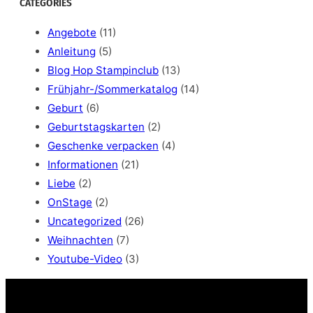
CATEGORIES
r
c
Angebote
(11)
h
Anleitung
(5)
Blog Hop Stampinclub
(13)
Frühjahr-/Sommerkatalog
(14)
Geburt
(6)
Geburtstagskarten
(2)
Geschenke verpacken
(4)
Informationen
(21)
Liebe
(2)
OnStage
(2)
Uncategorized
(26)
Weihnachten
(7)
Youtube-Video
(3)