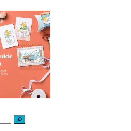
ale-a-bration 2024
ei Stampin‘ Up!
1. Februar 2024