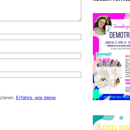
S
D
d
zieren.
Erfahre, wie deine
E