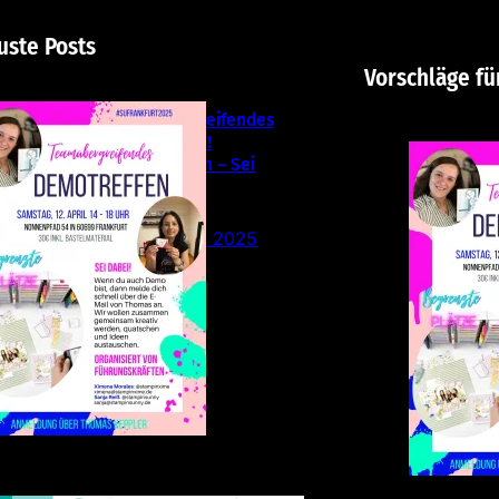
uste Posts
Vorschläge fü
Teamübergreifendes
Stampin‘ Up!
Demotreffen – Sei
dabei!
26. Februar 2025