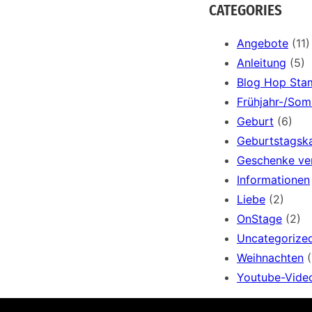
a
CATEGORIES
r
c
Angebote
(11)
h
Anleitung
(5)
Blog Hop Sta
Frühjahr-/So
Geburt
(6)
Geburtstagsk
Geschenke ve
Informationen
Liebe
(2)
OnStage
(2)
Uncategorize
Weihnachten
(
Youtube-Vide