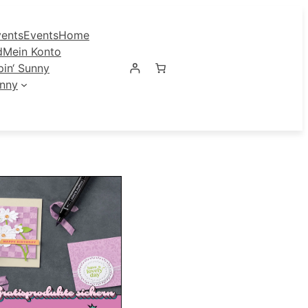
ents
Events
Home
d
Mein Konto
in‘ Sunny
unny