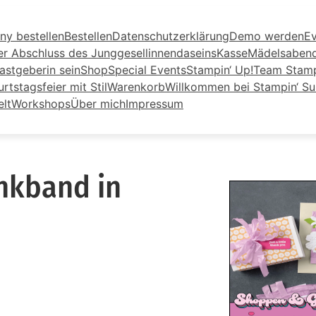
ny bestellen
Bestellen
Datenschutzerklärung
Demo werden
Ev
er Abschluss des Junggesellinnendaseins
Kasse
Mädelsaben
astgeberin sein
Shop
Special Events
Stampin‘ Up!
Team Stamp
tstagsfeier mit Stil
Warenkorb
Willkommen bei Stampin‘ S
elt
Workshops
Über mich
Impressum
nkband in