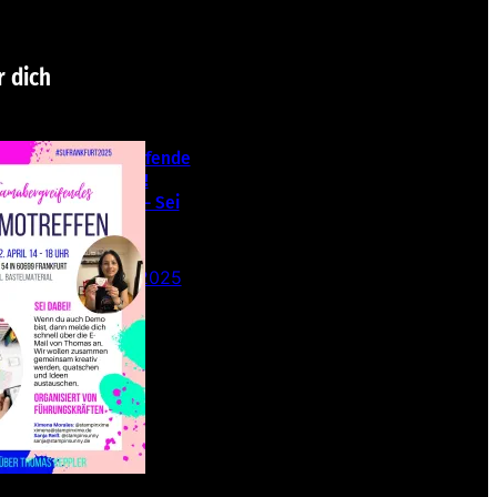
r dich
Teamübergreifende
s Stampin‘ Up!
Demotreffen – Sei
dabei!
26. Februar 2025