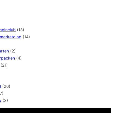
mpinclub
(13)
mmerkatalog
(14)
arten
(2)
rpacken
(4)
(21)
d
(26)
7)
o
(3)