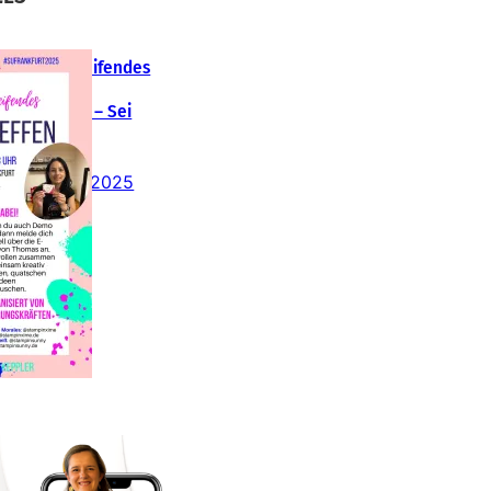
Teamübergreifendes
tampin‘ Up!
emotreffen – Sei
abei!
26. Februar 2025
insteigen 2025 im
Team Stampin‘ Sunny