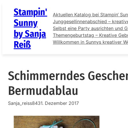
Zum
Stampin'
Inhalt
Aktuellen Katalog bei Stampin‘ Sun
springen
Sunny
Junggesellinnenabschied – kreativ
Selbst eine Party ausrichten und G
by Sanja
Themengeburtstag – Kreative Gebur
Reiß
Willkommen in Sunnys kreativer W
Schimmerndes Gesche
Bermudablau
Sanja_reiss84
31. Dezember 2017