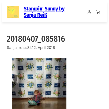
Zum
Stampin' Sunny by
Inhalt
Sanja Reiß
springen
20180407_085816
Sanja_reiss84
12. April 2018