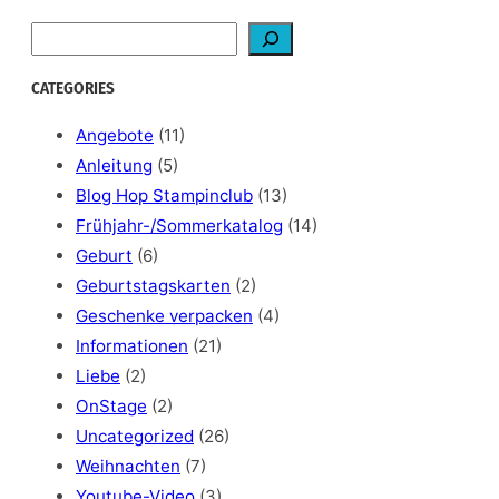
S
e
a
CATEGORIES
r
c
Angebote
(11)
h
Anleitung
(5)
Blog Hop Stampinclub
(13)
Frühjahr-/Sommerkatalog
(14)
Geburt
(6)
Geburtstagskarten
(2)
Geschenke verpacken
(4)
Informationen
(21)
Liebe
(2)
OnStage
(2)
Uncategorized
(26)
Weihnachten
(7)
Youtube-Video
(3)