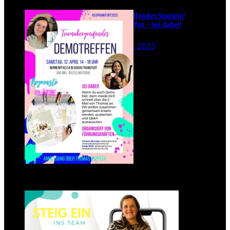
Teamübergreifendes Stampin‘
Up! Demotreffen – Sei dabei!
26. Februar 2025
Einsteigen 2025 im Team
Stampin‘ Sunny
23. Januar 2025