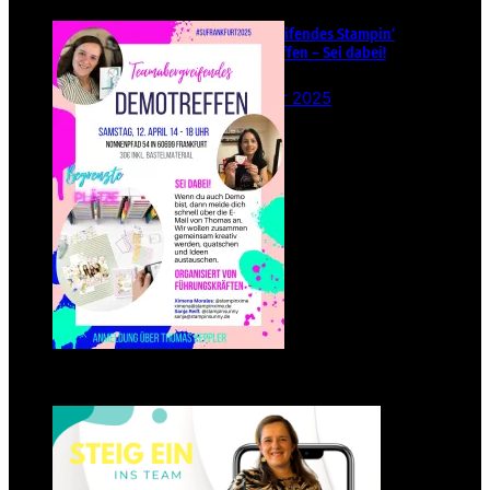
Teamübergreifendes Stampin‘
Up! Demotreffen – Sei dabei!
26. Februar 2025
Einsteigen 2025 im Team
Stampin‘ Sunny
23. Januar 2025