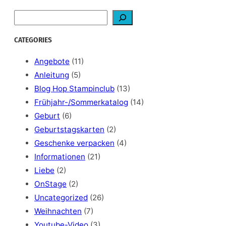
S
e
a
CATEGORIES
r
c
Angebote
(11)
h
Anleitung
(5)
Blog Hop Stampinclub
(13)
Frühjahr-/Sommerkatalog
(14)
Geburt
(6)
Geburtstagskarten
(2)
Geschenke verpacken
(4)
Informationen
(21)
Liebe
(2)
OnStage
(2)
Uncategorized
(26)
Weihnachten
(7)
Youtube-Video
(3)