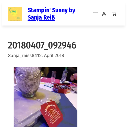
Zum
Stampin' Sunny by
Inhalt
Sanja Reiß
springen
20180407_092946
Sanja_reiss84
12. April 2018