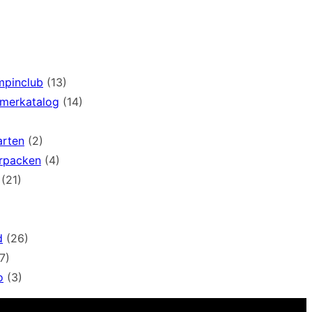
mpinclub
(13)
mmerkatalog
(14)
arten
(2)
rpacken
(4)
(21)
d
(26)
7)
o
(3)