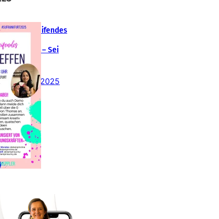
Teamübergreifendes
tampin‘ Up!
emotreffen – Sei
abei!
26. Februar 2025
insteigen 2025 im
Team Stampin‘ Sunny