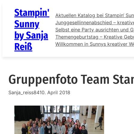
Zum
Stampin'
Inhalt
Aktuellen Katalog bei Stampin‘ Sun
springen
Sunny
Junggesellinnenabschied – kreativ
Selbst eine Party ausrichten und G
by Sanja
Themengeburtstag – Kreative Gebur
Reiß
Willkommen in Sunnys kreativer W
Gruppenfoto Team Sta
Sanja_reiss84
10. April 2018