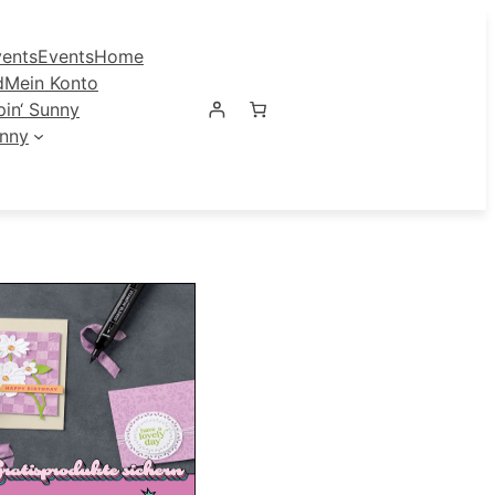
ents
Events
Home
d
Mein Konto
in‘ Sunny
unny