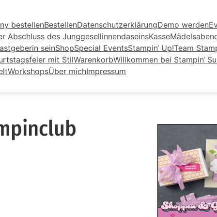
ny bestellen
Bestellen
Datenschutzerklärung
Demo werden
Ev
er Abschluss des Junggesellinnendaseins
Kasse
Mädelsaben
astgeberin sein
Shop
Special Events
Stampin‘ Up!
Team Stamp
tstagsfeier mit Stil
Warenkorb
Willkommen bei Stampin‘ S
elt
Workshops
Über mich
Impressum
mpinclub