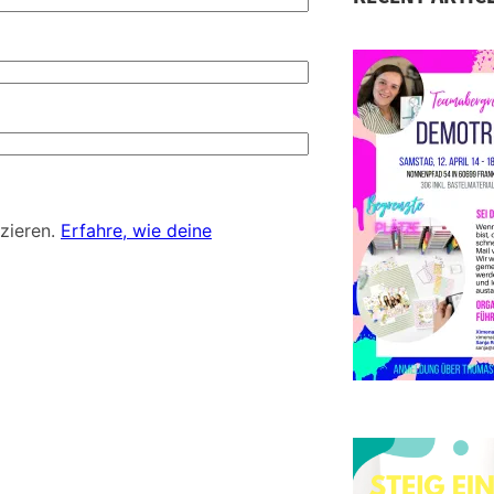
S
D
d
zieren.
Erfahre, wie deine
E