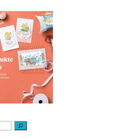
ale-a-bration 2024
ei Stampin‘ Up!
1. Februar 2024