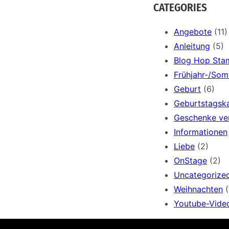
a
CATEGORIES
r
c
Angebote
(11)
h
Anleitung
(5)
Blog Hop Sta
Frühjahr-/So
Geburt
(6)
Geburtstagsk
Geschenke ve
Informationen
Liebe
(2)
OnStage
(2)
Uncategorize
Weihnachten
(
Youtube-Vide