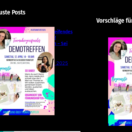
uste Posts
Vorschläge fü
Teamübergreifendes
Stampin‘ Up!
Demotreffen – Sei
dabei!
26. Februar 2025