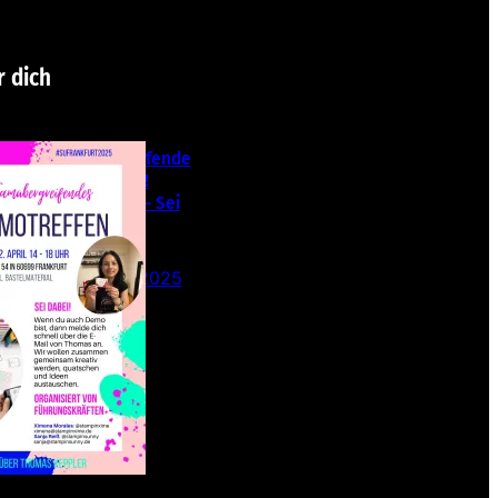
r dich
Teamübergreifende
s Stampin‘ Up!
Demotreffen – Sei
dabei!
26. Februar 2025