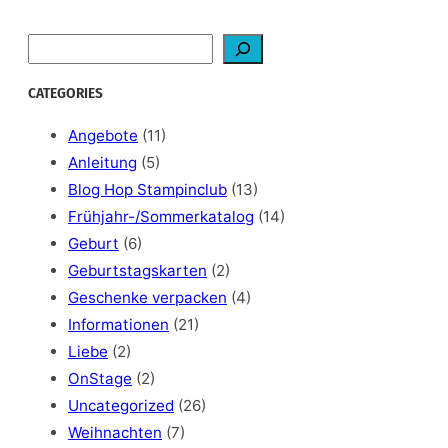
S
e
a
CATEGORIES
r
c
Angebote
(11)
h
Anleitung
(5)
Blog Hop Stampinclub
(13)
Frühjahr-/Sommerkatalog
(14)
Geburt
(6)
Geburtstagskarten
(2)
Geschenke verpacken
(4)
Informationen
(21)
Liebe
(2)
OnStage
(2)
Uncategorized
(26)
Weihnachten
(7)