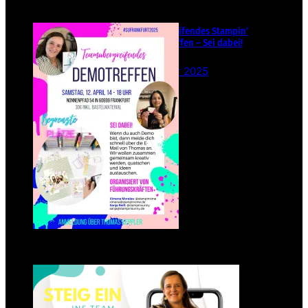
Teamübergreifendes Stampin‘
Up! Demotreffen – Sei dabei!
26. Februar 2025
Einsteigen 2025 im Team
Stampin‘ Sunny