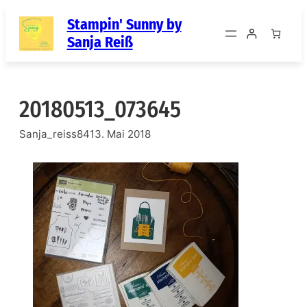
Zum
Stampin' Sunny by
Inhalt
Sanja Reiß
springen
20180513_073645
Sanja_reiss84
13. Mai 2018