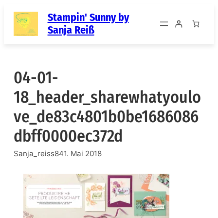
Zum
Stampin' Sunny by
Inhalt
Sanja Reiß
springen
04-01-
18_header_sharewhatyoulo
ve_de83c4801b0be1686086
dbff0000ec372d
Sanja_reiss84
1. Mai 2018