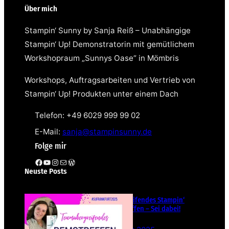
Über mich
Stampin‘ Sunny by Sanja Reiß – Unabhängige
Stampin‘ Up! Demonstratorin mit gemütlichem
Workshopraum „Sunnys Oase“ in Mömbris
Workshops, Auftragsarbeiten und Vertrieb von
Stampin‘ Up! Produkten unter einem Dach
Telefon: +49 6029 999 99 02
E-Mail:
sanja@stampinsunny.de
Folge mir
Facebook
YouTube
Instagram
E-Mail
WordPress
Neuste Posts
Teamübergreifendes Stampin‘
Up! Demotreffen – Sei dabei!