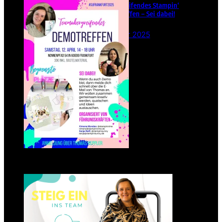
Teamübergreifendes Stampin‘
Up! Demotreffen – Sei dabei!
26. Februar 2025
Einsteigen 2025 im Team
Stampin‘ Sunny
23. Januar 2025