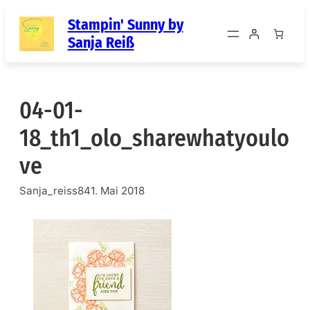
Zum
Stampin' Sunny by
Inhalt
Sanja Reiß
springen
04-01-
18_th1_olo_sharewhatyoulo
ve
Sanja_reiss84
1. Mai 2018