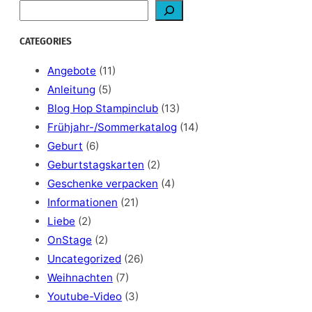
S
e
a
CATEGORIES
r
c
Angebote
(11)
h
Anleitung
(5)
Blog Hop Stampinclub
(13)
Frühjahr-/Sommerkatalog
(14)
Geburt
(6)
Geburtstagskarten
(2)
Geschenke verpacken
(4)
Informationen
(21)
Liebe
(2)
OnStage
(2)
Uncategorized
(26)
Weihnachten
(7)
Youtube-Video
(3)