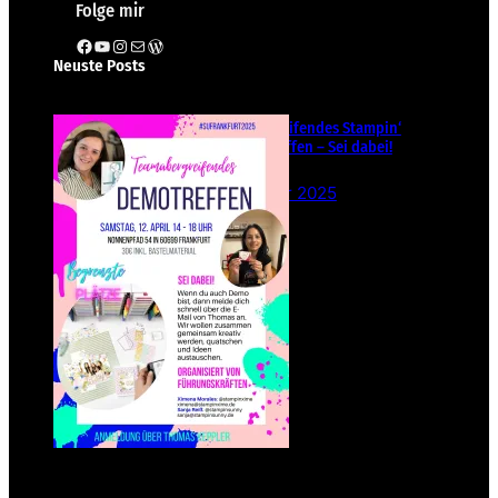
Folge mir
Facebook
YouTube
Instagram
E-Mail
WordPress
Neuste Posts
Teamübergreifendes Stampin‘
Up! Demotreffen – Sei dabei!
26. Februar 2025