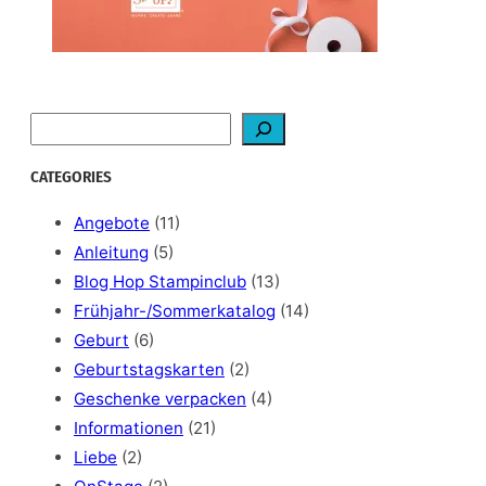
S
e
a
CATEGORIES
r
c
Angebote
(11)
h
Anleitung
(5)
Blog Hop Stampinclub
(13)
Frühjahr-/Sommerkatalog
(14)
Geburt
(6)
Geburtstagskarten
(2)
Geschenke verpacken
(4)
Informationen
(21)
Liebe
(2)