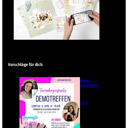
Vorschläge für dich
Teamübergreifendes
Stampin‘ Up! Demotreffen
– Sei dabei!
26. Februar 2025