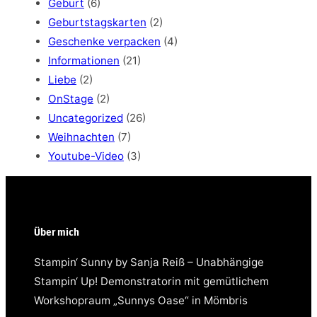
Geburt
(6)
Geburtstagskarten
(2)
Geschenke verpacken
(4)
Informationen
(21)
Liebe
(2)
OnStage
(2)
Uncategorized
(26)
Weihnachten
(7)
Youtube-Video
(3)
Über mich
Stampin‘ Sunny by Sanja Reiß – Unabhängige
Stampin‘ Up! Demonstratorin mit gemütlichem
Workshopraum „Sunnys Oase“ in Mömbris