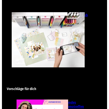
GANZ NEU: Scrapbooking Club
2025
21. Januar 2025
Vorschläge für dich
Teamübergreifendes
Stampin‘ Up! Demotreffen