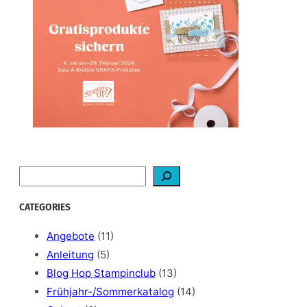
S
e
a
CATEGORIES
r
c
Angebote
(11)
h
Anleitung
(5)
Blog Hop Stampinclub
(13)
Frühjahr-/Sommerkatalog
(14)