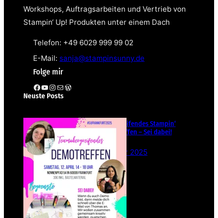
Workshops, Auftragsarbeiten und Vertrieb von
Stampin‘ Up! Produkten unter einem Dach
Telefon: +49 6029 999 99 02
E-Mail:
sanja@stampinsunny.de
Folge mir
Facebook
YouTube
Instagram
E-Mail
WordPress
Neuste Posts
Teamübergreifendes Stampin‘
Up! Demotreffen – Sei dabei!
26. Februar 2025