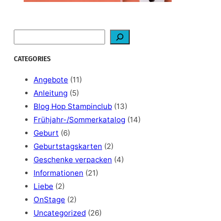
S
e
a
CATEGORIES
r
c
Angebote
(11)
h
Anleitung
(5)
Blog Hop Stampinclub
(13)
Frühjahr-/Sommerkatalog
(14)
Geburt
(6)
Geburtstagskarten
(2)
Geschenke verpacken
(4)
Informationen
(21)
Liebe
(2)
OnStage
(2)
Uncategorized
(26)