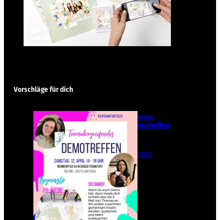
Vorschläge für dich
Teamübergreifendes
Stampin‘ Up! Demotreffen
– Sei dabei!
26. Februar 2025