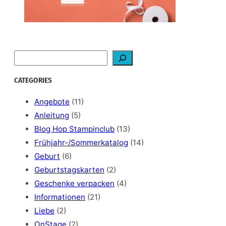
S
e
a
CATEGORIES
r
c
Angebote
(11)
h
Anleitung
(5)
Blog Hop Stampinclub
(13)
Frühjahr-/Sommerkatalog
(14)
Geburt
(6)
Geburtstagskarten
(2)
Geschenke verpacken
(4)
Informationen
(21)
Liebe
(2)
OnStage
(2)