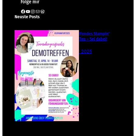
Folge mir
Facebook
YouTube
Instagram
E-Mail
WordPress
Neuste Posts
Teamübergreifendes Stampin‘
Up! Demotreffen – Sei dabei!
26. Februar 2025