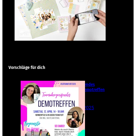
Vorschläge für dich
Teamübergreifendes
Stampin‘ Up! Demotreffen
– Sei dabei!
26. Februar 2025