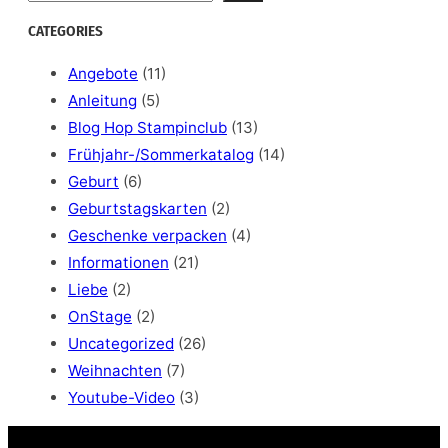
e
a
CATEGORIES
r
c
Angebote
(11)
h
Anleitung
(5)
Blog Hop Stampinclub
(13)
Frühjahr-/Sommerkatalog
(14)
Geburt
(6)
Geburtstagskarten
(2)
Geschenke verpacken
(4)
Informationen
(21)
Liebe
(2)
OnStage
(2)
Uncategorized
(26)
Weihnachten
(7)
Youtube-Video
(3)