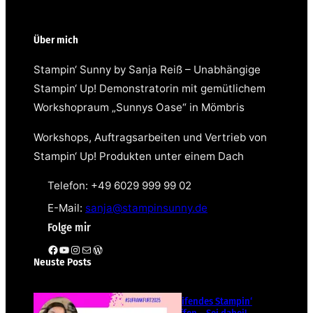
Über mich
Stampin‘ Sunny by Sanja Reiß – Unabhängige
Stampin‘ Up! Demonstratorin mit gemütlichem
Workshopraum „Sunnys Oase“ in Mömbris
Workshops, Auftragsarbeiten und Vertrieb von
Stampin‘ Up! Produkten unter einem Dach
Telefon: +49 6029 999 99 02
E-Mail:
sanja@stampinsunny.de
Folge mir
Facebook
YouTube
Instagram
E-Mail
WordPress
Neuste Posts
Teamübergreifendes Stampin‘
Up! Demotreffen – Sei dabei!