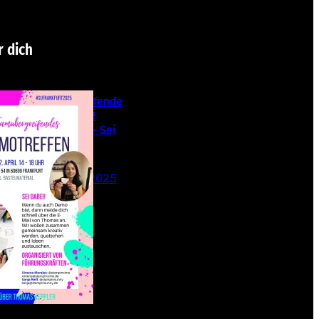
r dich
Teamübergreifende
s Stampin‘ Up!
Demotreffen – Sei
dabei!
26. Februar 2025