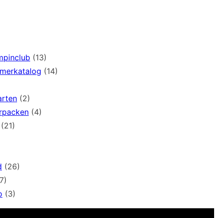
mpinclub
(13)
mmerkatalog
(14)
arten
(2)
rpacken
(4)
(21)
d
(26)
7)
o
(3)