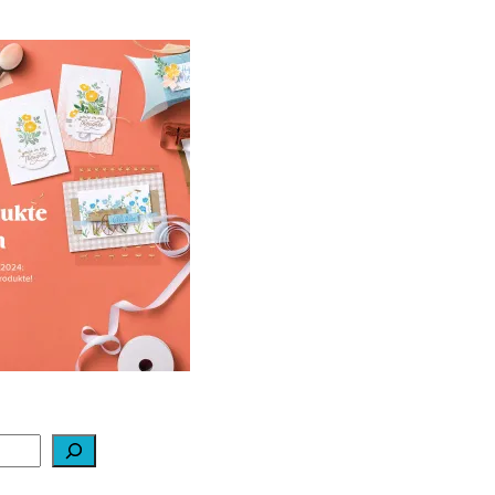
ale-a-bration 2024
ei Stampin‘ Up!
1. Februar 2024