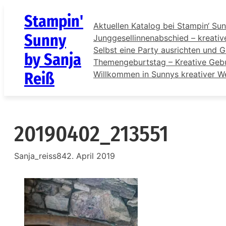
Zum
Stampin'
Inhalt
Aktuellen Katalog bei Stampin‘ Sun
springen
Sunny
Junggesellinnenabschied – kreativ
Selbst eine Party ausrichten und G
by Sanja
Themengeburtstag – Kreative Gebur
Reiß
Willkommen in Sunnys kreativer W
20190402_213551
Sanja_reiss84
2. April 2019