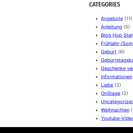
a
CATEGORIES
r
c
Angebote
(11)
h
Anleitung
(5)
Blog Hop Sta
Frühjahr-/So
Geburt
(6)
Geburtstagsk
Geschenke ve
Informationen
Liebe
(2)
OnStage
(2)
Uncategorize
Weihnachten
(
Youtube-Vide