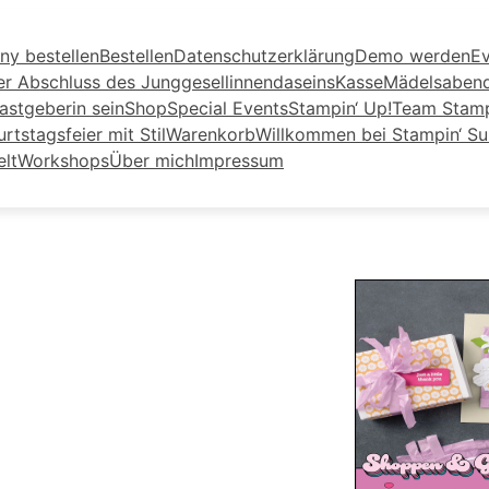
ny bestellen
Bestellen
Datenschutzerklärung
Demo werden
Ev
er Abschluss des Junggesellinnendaseins
Kasse
Mädelsaben
astgeberin sein
Shop
Special Events
Stampin‘ Up!
Team Stamp
tstagsfeier mit Stil
Warenkorb
Willkommen bei Stampin‘ S
elt
Workshops
Über mich
Impressum