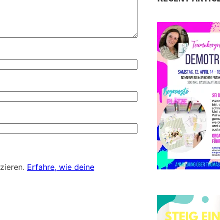
S
D
d
zieren.
Erfahre, wie deine
E