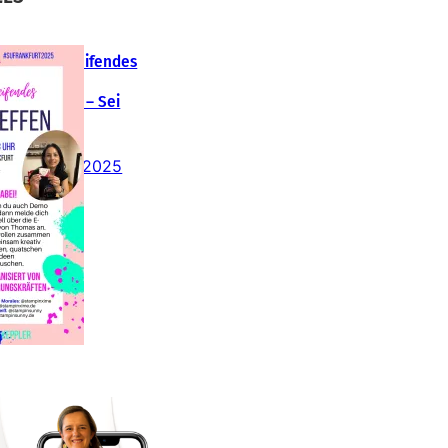
Teamübergreifendes
tampin‘ Up!
emotreffen – Sei
abei!
26. Februar 2025
insteigen 2025 im
Team Stampin‘ Sunny