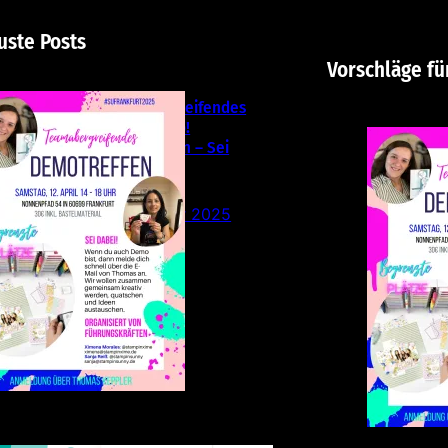
uste Posts
Vorschläge fü
Teamübergreifendes
Stampin‘ Up!
Demotreffen – Sei
dabei!
26. Februar 2025