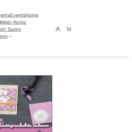
ents
Events
Home
d
Mein Konto
in‘ Sunny
unny