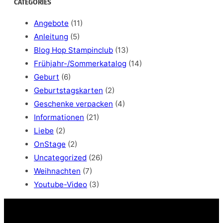
CATEGORIES
r
c
Angebote
(11)
h
Anleitung
(5)
Blog Hop Stampinclub
(13)
Frühjahr-/Sommerkatalog
(14)
Geburt
(6)
Geburtstagskarten
(2)
Geschenke verpacken
(4)
Informationen
(21)
Liebe
(2)
OnStage
(2)
Uncategorized
(26)
Weihnachten
(7)
Youtube-Video
(3)