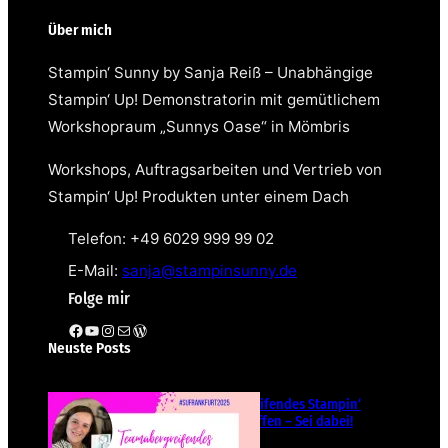
Über mich
Stampin‘ Sunny by Sanja Reiß – Unabhängige
Stampin‘ Up! Demonstratorin mit gemütlichem
Workshopraum „Sunnys Oase“ in Mömbris
Workshops, Auftragsarbeiten und Vertrieb von
Stampin‘ Up! Produkten unter einem Dach
Telefon: +49 6029 999 99 02
E-Mail:
sanja@stampinsunny.de
Folge mir
Facebook
YouTube
Instagram
E-Mail
WordPress
Neuste Posts
Teamübergreifendes Stampin‘
Up! Demotreffen – Sei dabei!