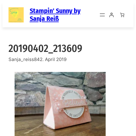
Zum
Stampin' Sunny by
Inhalt
Sanja Reiß
springen
20190402_213609
Sanja_reiss84
2. April 2019