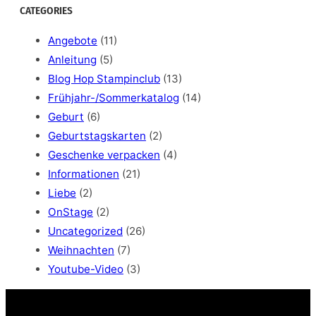
a
CATEGORIES
r
c
Angebote
(11)
h
Anleitung
(5)
Blog Hop Stampinclub
(13)
Frühjahr-/Sommerkatalog
(14)
Geburt
(6)
Geburtstagskarten
(2)
Geschenke verpacken
(4)
Informationen
(21)
Liebe
(2)
OnStage
(2)
Uncategorized
(26)
Weihnachten
(7)
Youtube-Video
(3)