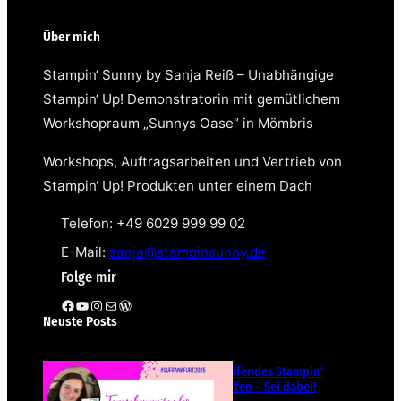
Über mich
Stampin‘ Sunny by Sanja Reiß – Unabhängige
Stampin‘ Up! Demonstratorin mit gemütlichem
Workshopraum „Sunnys Oase“ in Mömbris
Workshops, Auftragsarbeiten und Vertrieb von
Stampin‘ Up! Produkten unter einem Dach
Telefon: +49 6029 999 99 02
E-Mail:
sanja@stampinsunny.de
Folge mir
Facebook
YouTube
Instagram
E-Mail
WordPress
Neuste Posts
Teamübergreifendes Stampin‘
Up! Demotreffen – Sei dabei!