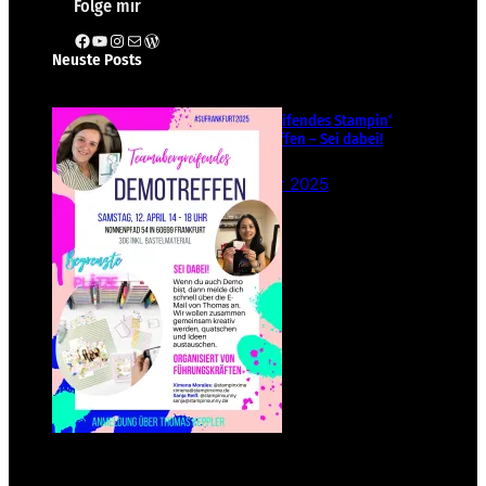
Folge mir
Facebook
YouTube
Instagram
E-Mail
WordPress
Neuste Posts
Teamübergreifendes Stampin‘
Up! Demotreffen – Sei dabei!
26. Februar 2025