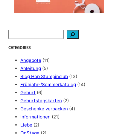
S
e
a
CATEGORIES
r
c
Angebote
(11)
h
Anleitung
(5)
Blog Hop Stampinclub
(13)
Frühjahr-/Sommerkatalog
(14)
Geburt
(6)
Geburtstagskarten
(2)
Geschenke verpacken
(4)
Informationen
(21)
Liebe
(2)
OnStage
(2)