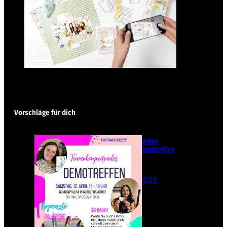
Vorschläge für dich
Teamübergreifendes
Stampin‘ Up! Demotreffen
– Sei dabei!
26. Februar 2025