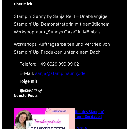
Über mich
Stampin‘ Sunny by Sanja Reiß – Unabhängige
Stampin‘ Up! Demonstratorin mit gemütlichem
Workshopraum „Sunnys Oase“ in Mömbris
Workshops, Auftragsarbeiten und Vertrieb von
Stampin‘ Up! Produkten unter einem Dach
Telefon: +49 6029 999 99 02
E-Mail:
sanja@stampinsunny.de
Folge mir
Facebook
YouTube
Instagram
E-Mail
WordPress
Neuste Posts
Teamübergreifendes Stampin‘
Up! Demotreffen – Sei dabei!
26. Februar 2025