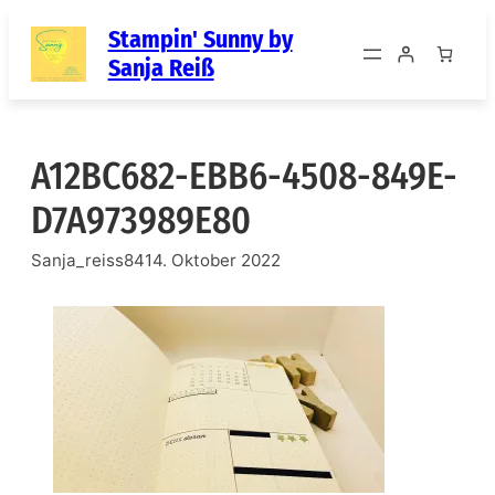
Zum
Stampin' Sunny by
Inhalt
Sanja Reiß
springen
A12BC682-EBB6-4508-849E-
D7A973989E80
Sanja_reiss84
14. Oktober 2022