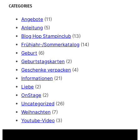
a
CATEGORIES
r
c
Angebote
(11)
h
Anleitung
(5)
Blog Hop Stampinclub
(13)
Frühjahr-/Sommerkatalog
(14)
Geburt
(6)
Geburtstagskarten
(2)
Geschenke verpacken
(4)
Informationen
(21)
Liebe
(2)
OnStage
(2)
Uncategorized
(26)
Weihnachten
(7)
Youtube-Video
(3)