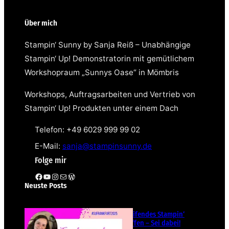
Über mich
Stampin‘ Sunny by Sanja Reiß – Unabhängige
Stampin‘ Up! Demonstratorin mit gemütlichem
Workshopraum „Sunnys Oase“ in Mömbris
Workshops, Auftragsarbeiten und Vertrieb von
Stampin‘ Up! Produkten unter einem Dach
Telefon: +49 6029 999 99 02
E-Mail:
sanja@stampinsunny.de
Folge mir
Facebook
YouTube
Instagram
E-Mail
WordPress
Neuste Posts
Teamübergreifendes Stampin‘
Up! Demotreffen – Sei dabei!