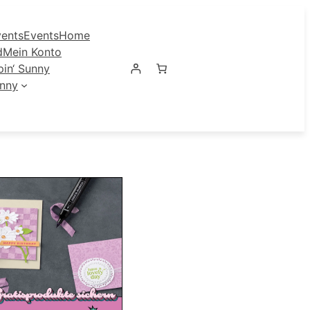
ents
Events
Home
d
Mein Konto
in‘ Sunny
unny