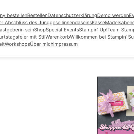
ny bestellen
Bestellen
Datenschutzerklärung
Demo werden
Ev
er Abschluss des Junggesellinnendaseins
Kasse
Mädelsaben
astgeberin sein
Shop
Special Events
Stampin‘ Up!
Team Stamp
tstagsfeier mit Stil
Warenkorb
Willkommen bei Stampin‘ S
elt
Workshops
Über mich
Impressum