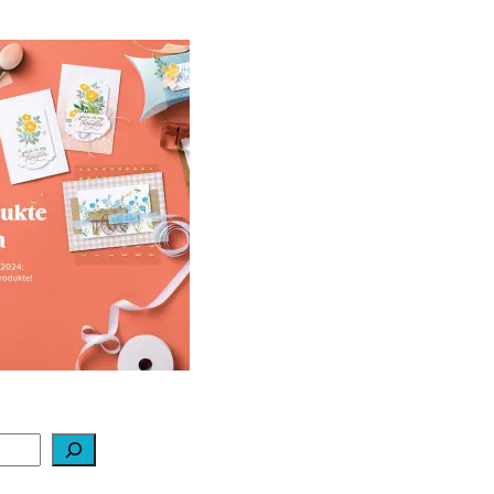
ale-a-bration 2024
ei Stampin‘ Up!
1. Februar 2024