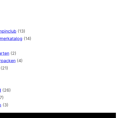
mpinclub
(13)
mmerkatalog
(14)
arten
(2)
rpacken
(4)
(21)
d
(26)
7)
o
(3)