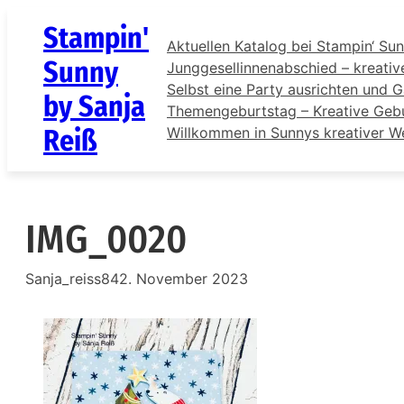
Zum
Stampin'
Inhalt
Aktuellen Katalog bei Stampin‘ Sun
springen
Sunny
Junggesellinnenabschied – kreativ
Selbst eine Party ausrichten und G
by Sanja
Themengeburtstag – Kreative Gebur
Reiß
Willkommen in Sunnys kreativer W
IMG_0020
Sanja_reiss84
2. November 2023