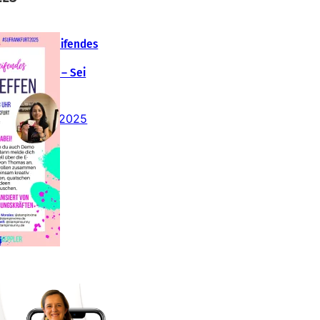
Teamübergreifendes
tampin‘ Up!
emotreffen – Sei
abei!
26. Februar 2025
insteigen 2025 im
Team Stampin‘ Sunny