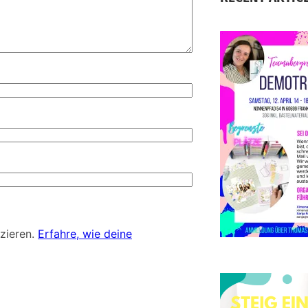
S
D
d
zieren.
Erfahre, wie deine
E