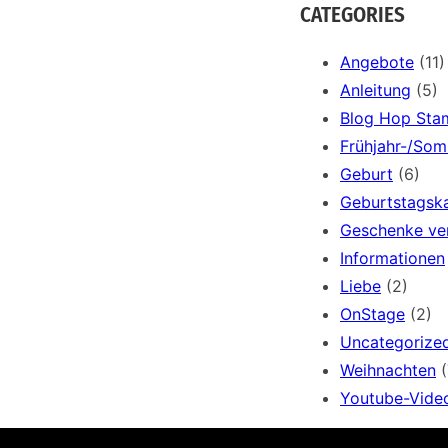
a
CATEGORIES
r
c
Angebote
(11)
h
Anleitung
(5)
Blog Hop Sta
Frühjahr-/So
Geburt
(6)
Geburtstagsk
Geschenke ve
Informationen
Liebe
(2)
OnStage
(2)
Uncategorize
Weihnachten
(
Youtube-Vide