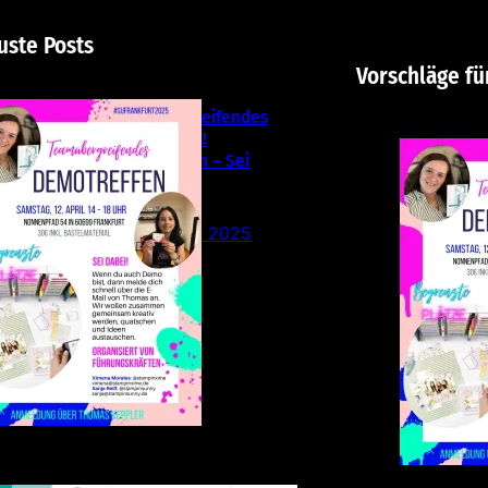
uste Posts
Vorschläge fü
Teamübergreifendes
Stampin‘ Up!
Demotreffen – Sei
dabei!
26. Februar 2025