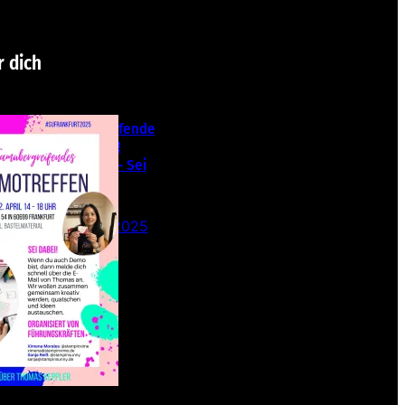
r dich
Teamübergreifende
s Stampin‘ Up!
Demotreffen – Sei
dabei!
26. Februar 2025