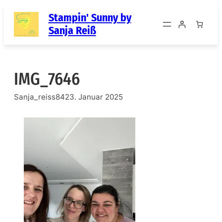
Zum
Stampin' Sunny by
Inhalt
Sanja Reiß
springen
IMG_7646
Sanja_reiss84
23. Januar 2025