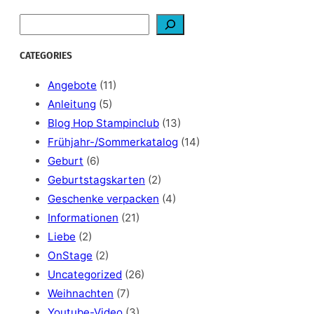
S
e
a
CATEGORIES
r
c
Angebote
(11)
h
Anleitung
(5)
Blog Hop Stampinclub
(13)
Frühjahr-/Sommerkatalog
(14)
Geburt
(6)
Geburtstagskarten
(2)
Geschenke verpacken
(4)
Informationen
(21)
Liebe
(2)
OnStage
(2)
Uncategorized
(26)
Weihnachten
(7)
Youtube-Video
(3)