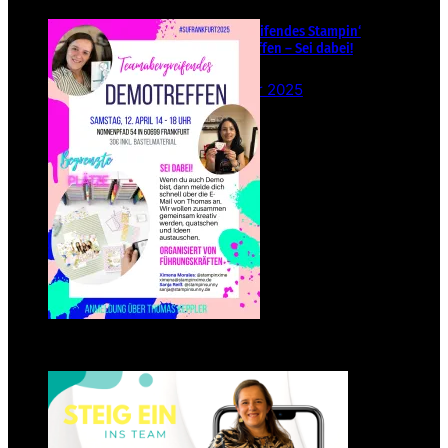
Teamübergreifendes Stampin‘
Up! Demotreffen – Sei dabei!
26. Februar 2025
Einsteigen 2025 im Team
Stampin‘ Sunny
23. Januar 2025