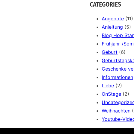
a
CATEGORIES
r
c
Angebote
(11)
h
Anleitung
(5)
Blog Hop Sta
Frühjahr-/So
Geburt
(6)
Geburtstagsk
Geschenke ve
Informationen
Liebe
(2)
OnStage
(2)
Uncategorize
Weihnachten
(
Youtube-Vide