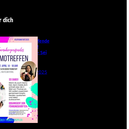
r dich
Teamübergreifende
s Stampin‘ Up!
Demotreffen – Sei
dabei!
26. Februar 2025