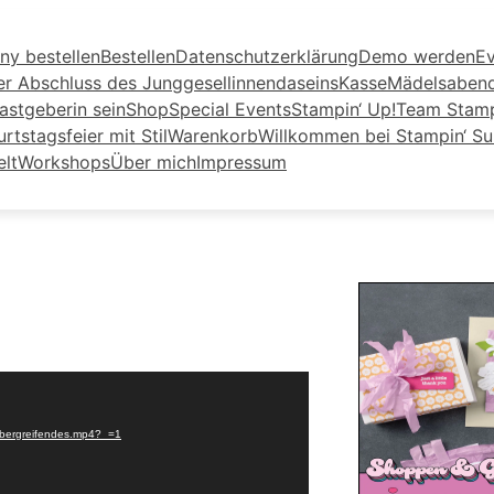
ny bestellen
Bestellen
Datenschutzerklärung
Demo werden
Ev
er Abschluss des Junggesellinnendaseins
Kasse
Mädelsaben
astgeberin sein
Shop
Special Events
Stampin‘ Up!
Team Stamp
tstagsfeier mit Stil
Warenkorb
Willkommen bei Stampin‘ S
elt
Workshops
Über mich
Impressum
ebergreifendes.mp4?_=1