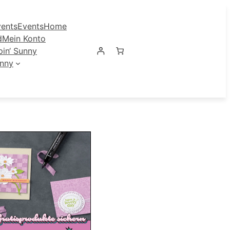
ents
Events
Home
d
Mein Konto
in‘ Sunny
unny