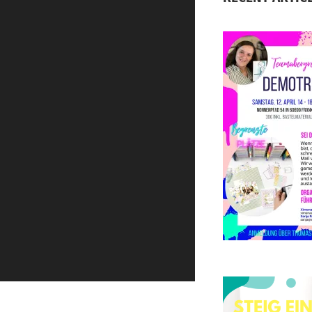
S
D
d
E