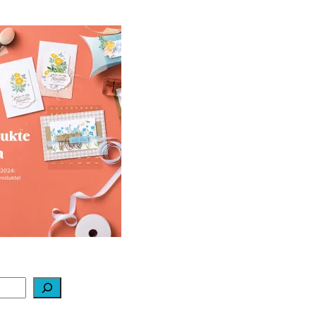
ale-a-bration 2024
ei Stampin‘ Up!
1. Februar 2024