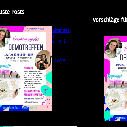
uste Posts
Vorschläge fü
Teamübergreifendes
Stampin‘ Up!
Demotreffen – Sei
dabei!
26. Februar 2025