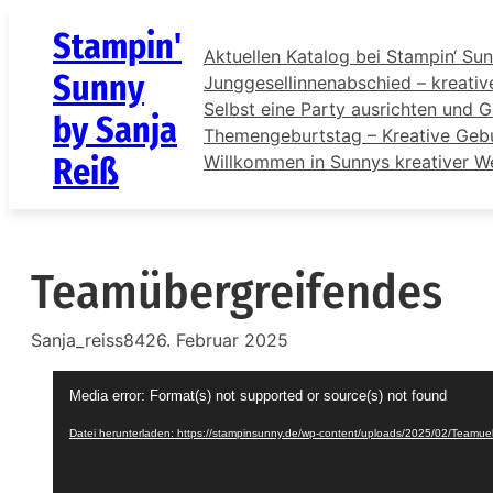
Zum
Stampin'
Inhalt
Aktuellen Katalog bei Stampin‘ Sun
springen
Sunny
Junggesellinnenabschied – kreativ
Selbst eine Party ausrichten und G
by Sanja
Themengeburtstag – Kreative Gebur
Reiß
Willkommen in Sunnys kreativer W
Teamübergreifendes
Sanja_reiss84
26. Februar 2025
V
Media error: Format(s) not supported or source(s) not found
i
Datei herunterladen: https://stampinsunny.de/wp-content/uploads/2025/02/Teamu
d
e