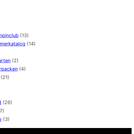
mpinclub
(13)
mmerkatalog
(14)
arten
(2)
rpacken
(4)
(21)
d
(26)
7)
o
(3)