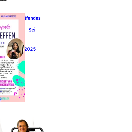
Teamübergreifendes
tampin‘ Up!
emotreffen – Sei
abei!
26. Februar 2025
insteigen 2025 im
Team Stampin‘ Sunny